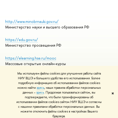
http://www.minobrnauki.gov.ru/
Министерство науки и высшего образования РФ
https://edu.gov.ru/
Министерство просвещения РФ
https://elearning.hse.ru/mooc
Массовые открытые онлайн-курсы
Мы используем файлы cookies для улучшения работы сайта
НИУ ВШЭ и большего удобства его использования. Более
подробную информацию об использовании файлов cookies
© НИУ ВШЭ 1993–2026
Адреса и контакты
можно найти
здесь
, наши правила обработки персональных
Условия использования материалов
данных –
здесь
. Продолжая пользоваться сайтом, вы
✖
подтверждаете, что были проинформированы об
Политика конфиденциальности
использовании файлов cookies сайтом НИУ ВШЭ и согласны
Правила применения рекомендательных технологий в НИУ ВШЭ
с нашими правилами обработки персональных данных. Вы
Карта сайта
можете отключить файлы cookies в настройках Вашего
браузера.