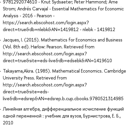
9781292074610 - Knut Sydsaeter; Peter Hammond; Arne
Strom; Andrés Carvajal - Essential Mathematics for Economic
Analysis - 2016 - Pearson -
https://search.ebscohost.com/login.aspx?
direct=true&db=nlebk&AN=1419812 - nlebk - 1419812
Jacques, I. (2015). Mathematics for Economics and Business
(Vol. 8th ed). Harlow: Pearson. Retrieved from
http://search.ebscohost.com/login.aspx?
direct=true&site=eds-live&db=edsebk&AN=1419610
Takayama,Akira. (1985). Mathematical Economics. Cambridge
University Press. Retrieved from
http://search.ebscohost.com/login.aspx?
direct=true&site=eds-
live&db=edsrep&AN=edsrep.b.cup.cbooks.9780521314985
Линейная алгебра, дифференциальное исчисление функций
одной переменной : учебник для вузов, Бурмистрова, Е. Б.,
2010