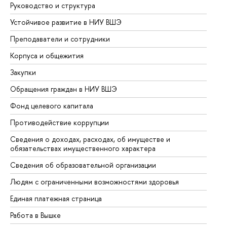
Руководство и структура
До
Устойчивое развитие в НИУ ВШЭ
Ол
Преподаватели и сотрудники
Пр
Корпуса и общежития
Вы
Закупки
Пр
Обращения граждан в НИУ ВШЭ
Ас
Фонд целевого капитала
До
Противодействие коррупции
Це
Сведения о доходах, расходах, об имуществе и
Би
обязательствах имущественного характера
Об
Сведения об образовательной организации
Об
Людям с ограниченными возможностями здоровья
Единая платежная страница
Работа в Вышке