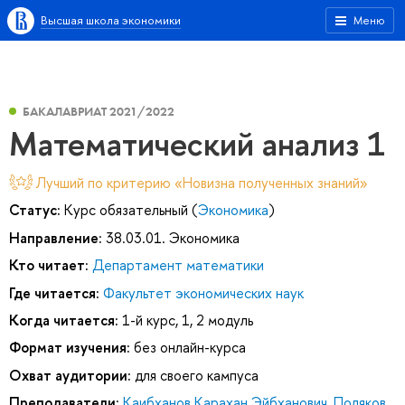
Высшая школа экономики
Меню
БАКАЛАВРИАТ 2021/2022
Математический анализ 1
Лучший по критерию «Новизна полученных знаний»
Статус:
Курс обязательный (
Экономика
)
Направление:
38.03.01. Экономика
Кто читает:
Департамент математики
Где читается:
Факультет экономических наук
Когда читается:
1-й курс, 1, 2 модуль
Формат изучения:
без онлайн-курса
Охват аудитории:
для своего кампуса
Преподаватели:
Каибханов Карахан Эйбханович
,
Поляков