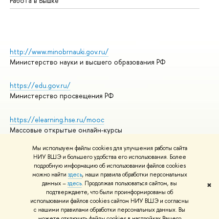
Работа в Вышке
http://www.minobrnauki.gov.ru/
Министерство науки и высшего образования РФ
https://edu.gov.ru/
Министерство просвещения РФ
https://elearning.hse.ru/mooc
Массовые открытые онлайн-курсы
Мы используем файлы cookies для улучшения работы сайта
НИУ ВШЭ и большего удобства его использования. Более
подробную информацию об использовании файлов cookies
© НИУ ВШЭ 1993–2026
Адреса и контакты
можно найти
здесь
, наши правила обработки персональных
Условия использования материалов
данных –
здесь
. Продолжая пользоваться сайтом, вы
✖
подтверждаете, что были проинформированы об
Политика конфиденциальности
использовании файлов cookies сайтом НИУ ВШЭ и согласны
Правила применения рекомендательных технологий в НИУ ВШЭ
с нашими правилами обработки персональных данных. Вы
Карта сайта
можете отключить файлы cookies в настройках Вашего