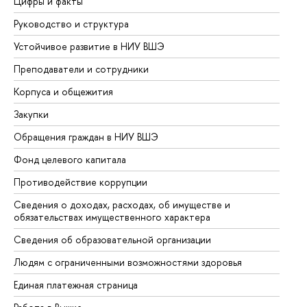
Цифры и факты
Ли
Руководство и структура
До
Устойчивое развитие в НИУ ВШЭ
Ол
Преподаватели и сотрудники
Пр
Корпуса и общежития
Вы
Закупки
Пр
Обращения граждан в НИУ ВШЭ
Ас
Фонд целевого капитала
До
Противодействие коррупции
Це
Сведения о доходах, расходах, об имуществе и
Би
обязательствах имущественного характера
Об
Сведения об образовательной организации
Об
Людям с ограниченными возможностями здоровья
Единая платежная страница