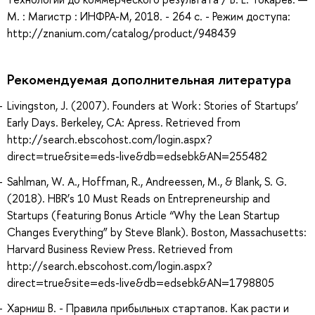
М. : Магистр : ИНФРА-М, 2018. - 264 с. - Режим доступа:
http://znanium.com/catalog/product/948439
Рекомендуемая дополнительная литература
Livingston, J. (2007). Founders at Work : Stories of Startups’
Early Days. Berkeley, CA: Apress. Retrieved from
http://search.ebscohost.com/login.aspx?
direct=true&site=eds-live&db=edsebk&AN=255482
Sahlman, W. A., Hoffman, R., Andreessen, M., & Blank, S. G.
(2018). HBR’s 10 Must Reads on Entrepreneurship and
Startups (featuring Bonus Article “Why the Lean Startup
Changes Everything” by Steve Blank). Boston, Massachusetts:
Harvard Business Review Press. Retrieved from
http://search.ebscohost.com/login.aspx?
direct=true&site=eds-live&db=edsebk&AN=1798805
Харниш В. - Правила прибыльных стартапов. Как расти и