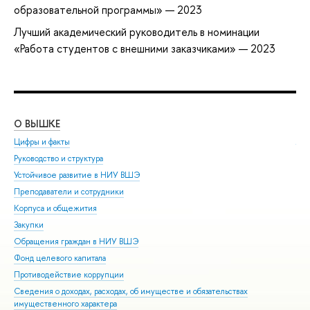
образовательной программы» — 2023
Лучший академический руководитель в номинации
«Работа студентов с внешними заказчиками» — 2023
О ВЫШКЕ
ОБ
Цифры и факты
Ли
Руководство и структура
Дов
Устойчивое развитие в НИУ ВШЭ
Ол
Преподаватели и сотрудники
При
Корпуса и общежития
Вы
Закупки
При
Обращения граждан в НИУ ВШЭ
Асп
Фонд целевого капитала
Доп
Противодействие коррупции
Цен
Сведения о доходах, расходах, об имуществе и обязательствах
Биз
имущественного характера
Обр