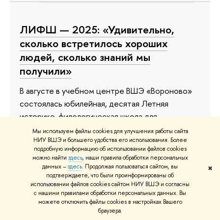
ЛИФШ — 2025: «Удивительно,
сколько встретилось хороших
людей, сколько знаний мы
получили»
В августе в учебном центре ВШЭ «Вороново»
состоялась юбилейная, десятая Летняя
историко-филологическая школа для
старшеклассников, организованная факультетом
Мы используем файлы cookies для улучшения работы сайта
гуманитарных наук Вышки. ЛИФШ — это
НИУ ВШЭ и большего удобства его использования. Более
подробную информацию об использовании файлов cookies
интенсивные лекционные занятия с ведущими
можно найти
здесь
, наши правила обработки персональных
преподавателями Высшей школы экономики и
данных –
здесь
. Продолжая пользоваться сайтом, вы
✖
подтверждаете, что были проинформированы об
приглашенными экспертами, уникальные
использовании файлов cookies сайтом НИУ ВШЭ и согласны
семинары с выпускниками и магистрантами, а
с нашими правилами обработки персональных данных. Вы
можете отключить файлы cookies в настройках Вашего
главное — неповторимая атмосфера
браузера.
творчества и взаимопонимания. Яркие детали