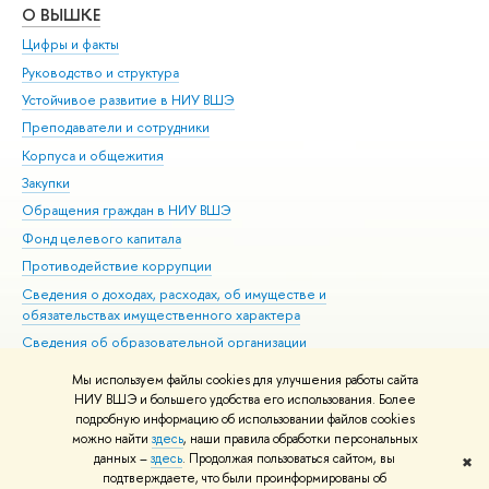
О ВЫШКЕ
ОБ
Цифры и факты
Ли
Руководство и структура
Дов
Устойчивое развитие в НИУ ВШЭ
Ол
Преподаватели и сотрудники
При
Корпуса и общежития
Вы
Закупки
При
Обращения граждан в НИУ ВШЭ
Ас
Фонд целевого капитала
До
Противодействие коррупции
Цен
Сведения о доходах, расходах, об имуществе и
Би
обязательствах имущественного характера
Об
Сведения об образовательной организации
Обр
Людям с ограниченными возможностями здоровья
Мы используем файлы cookies для улучшения работы сайта
Единая платежная страница
НИУ ВШЭ и большего удобства его использования. Более
подробную информацию об использовании файлов cookies
Работа в Вышке
можно найти
здесь
, наши правила обработки персональных
данных –
здесь
. Продолжая пользоваться сайтом, вы
✖
Редактору
подтверждаете, что были проинформированы об