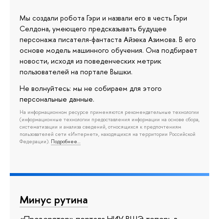
Мы создали робота Гэри и назвали его в честь Гэри
Селдона, умеющего предсказывать будущее
персонажа писателя-фантаста Айзека Азимова. В его
основе модель машинного обучения. Она подбирает
новости, исходя из поведенческих метрик
пользователей на портале Вышки.
Не волнуйтесь: мы не собираем для этого
персональные данные.
На информационном ресурсе применяются рекомендательные технологии
(информационные технологии предоставления информации на основе сбора,
систематизации и анализа сведений, относящихся к предпочтениям
пользователей сети «Интернет», находящихся на территории Российской
Федерации).
Подробнее…
Минус рутина
«Проверятор» портала НИУ ВШЭ теперь в