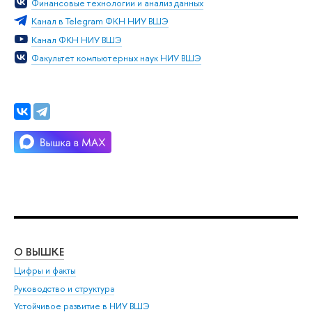
Финансовые технологии и анализ данных
Канал в Telegram ФКН НИУ ВШЭ
Канал ФКН НИУ ВШЭ
Факультет компьютерных наук НИУ ВШЭ
О ВЫШКЕ
ОБ
Цифры и факты
Ли
Руководство и структура
Дов
Устойчивое развитие в НИУ ВШЭ
Ол