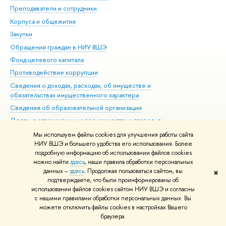
Преподаватели и сотрудники
При
Корпуса и общежития
Вы
Закупки
При
Обращения граждан в НИУ ВШЭ
Ас
Фонд целевого капитала
До
Противодействие коррупции
Цен
Сведения о доходах, расходах, об имуществе и
Би
обязательствах имущественного характера
Об
Сведения об образовательной организации
Обр
Людям с ограниченными возможностями здоровья
Единая платежная страница
Мы используем файлы cookies для улучшения работы сайта
НИУ ВШЭ и большего удобства его использования. Более
Работа в Вышке
подробную информацию об использовании файлов cookies
можно найти
здесь
, наши правила обработки персональных
данных –
здесь
. Продолжая пользоваться сайтом, вы
✖
подтверждаете, что были проинформированы об
Редактору
использовании файлов cookies сайтом НИУ ВШЭ и согласны
© НИУ ВШЭ 1993–2026
Адреса и контакты
Условия использования
с нашими правилами обработки персональных данных. Вы
материалов
Политика конфиденциальности
Карта сайта
можете отключить файлы cookies в настройках Вашего
Шрифты HSE Sans и HSE Slab разработаны в
Школе дизайна НИУ ВШЭ
браузера.