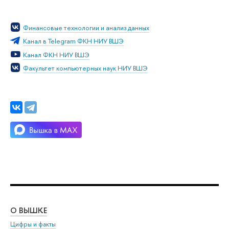
Финансовые технологии и анализ данных
Канал в Telegram ФКН НИУ ВШЭ
Канал ФКН НИУ ВШЭ
Факультет компьютерных наук НИУ ВШЭ
О ВЫШКЕ
ОБ
Цифры и факты
Ли