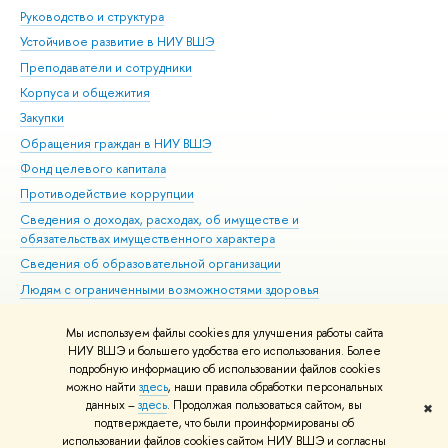
Руководство и структура
Дов
Устойчивое развитие в НИУ ВШЭ
Ол
Преподаватели и сотрудники
При
Корпуса и общежития
Вы
Закупки
При
Обращения граждан в НИУ ВШЭ
Ас
Фонд целевого капитала
До
Противодействие коррупции
Цен
Сведения о доходах, расходах, об имуществе и
Би
обязательствах имущественного характера
Об
Сведения об образовательной организации
Обр
Людям с ограниченными возможностями здоровья
Единая платежная страница
Мы используем файлы cookies для улучшения работы сайта
Работа в Вышке
НИУ ВШЭ и большего удобства его использования. Более
подробную информацию об использовании файлов cookies
можно найти
здесь
, наши правила обработки персональных
данных –
здесь
. Продолжая пользоваться сайтом, вы
✖
Редактору
подтверждаете, что были проинформированы об
© НИУ ВШЭ 1993–2026
Адреса и контакты
Условия использования
использовании файлов cookies сайтом НИУ ВШЭ и согласны