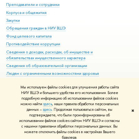
Преподаватели и сотрудники
При
Корпуса и общежития
Вы
Закупки
При
Обращения граждан в НИУ ВШЭ
Ас
Фонд целевого капитала
До
Противодействие коррупции
Цен
Сведения о доходах, расходах, об имуществе и
Би
обязательствах имущественного характера
Об
Сведения об образовательной организации
Обр
Людям с ограниченными возможностями здоровья
Единая платежная страница
Мы используем файлы cookies для улучшения работы сайта
Работа в Вышке
НИУ ВШЭ и большего удобства его использования. Более
подробную информацию об использовании файлов cookies
можно найти
здесь
, наши правила обработки персональных
данных –
здесь
. Продолжая пользоваться сайтом, вы
✖
Редактору
подтверждаете, что были проинформированы об
© НИУ ВШЭ 1993–2026
Адреса и контакты
Условия использования
использовании файлов cookies сайтом НИУ ВШЭ и согласны
с нашими правилами обработки персональных данных. Вы
материалов
Политика конфиденциальности
Карта сайта
можете отключить файлы cookies в настройках Вашего
Шрифты HSE Sans и HSE Slab разработаны в
Школе дизайна НИУ ВШЭ
браузера.