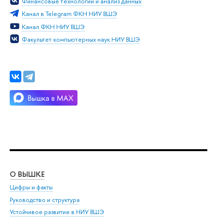
Финансовые технологии и анализ данных
Канал в Telegram ФКН НИУ ВШЭ
Канал ФКН НИУ ВШЭ
Факультет компьютерных наук НИУ ВШЭ
О ВЫШКЕ
ОБ
Цифры и факты
Ли
Руководство и структура
Дов
Устойчивое развитие в НИУ ВШЭ
Ол