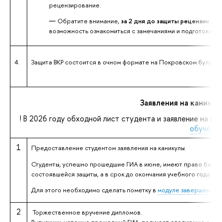
рецензирование.
Обратите внимание,
за 2 дня до защиты рецензии дол
возможность ознакомиться с замечаниями и подготовить н
4.
Защита ВКР состоится в очном формате на Покровском бульваре
Заявления на канику
! В 2026 году обходной лист студента и заявление на 
обучени
1
Предоставление студентом заявления на каникулы.
Студенты, успешно прошедшие ГИА в июне, имеют право быть 
состоявшейся защиты, а в срок до окончания учебного года (до 
Для этого необходимо сделать пометку
в
модуле завершение 
2
Торжественное вручение дипломов.
Выпускник, успешно прошедший ГИА, получает следующие доку