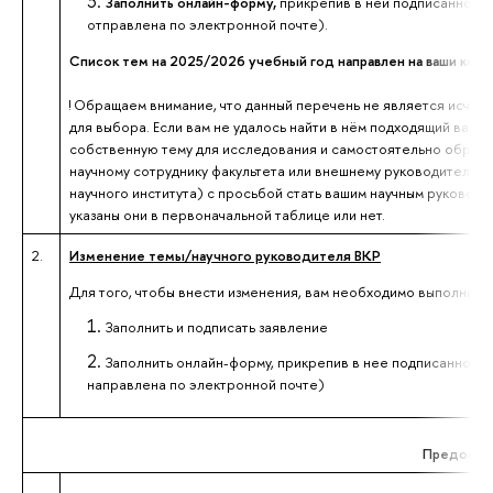
Заполнить онлайн-форму,
прикрепив в ней подписанное з
отправлена по электронной почте).
Список тем на 2025/2026 учебный год направлен на ваши кор
! Обращаем внимание, что данный перечень не является исче
для выбора. Если вам не удалось найти в нём подходящий вари
собственную тему для исследования и самостоятельно обрати
научному сотруднику факультета или внешнему руководителю (
научного института) с просьбой стать вашим научным руководи
указаны они в первоначальной таблице или нет.
2.
Изменение темы/научного руководителя ВКР
Для того, чтобы внести изменения, вам необходимо выполнить 
Заполнить и подписать заявление
Заполнить онлайн-форму, прикрепив в нее подписанное з
направлена по электронной почте)
Предоста