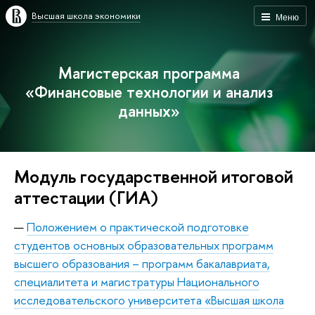
Высшая школа экономики
Меню
Магистерская программа
«Финансовые технологии и анализ
данных»
Модуль государственной итоговой
аттестации (ГИА)
Положением о практической подготовке
студентов основных образовательных программ
высшего образования – программ бакалавриата,
специалитета и магистратуры Национального
исследовательского университета «Высшая школа