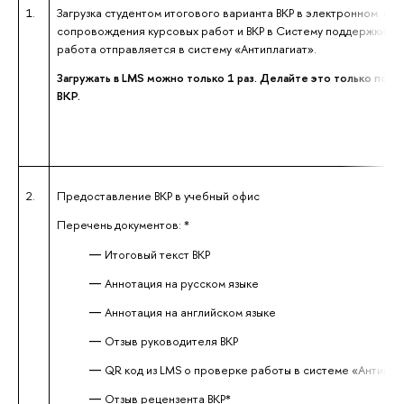
1.
Загрузка студентом итогового варианта ВКР в электронном вид
сопровождения курсовых работ и ВКР в Систему поддержки об
работа отправляется в систему «Антиплагиат».
Загружать в LMS можно только 1 раз. Делайте это только
посл
ВКР.
2.
Предоставление ВКР в учебный офис
Перечень документов: *
Итоговый текст ВКР
Аннотация на русском языке
Аннотация на английском языке
Отзыв руководителя ВКР
QR код из LMS о проверке работы в системе «Антипла
Отзыв рецензента ВКР*