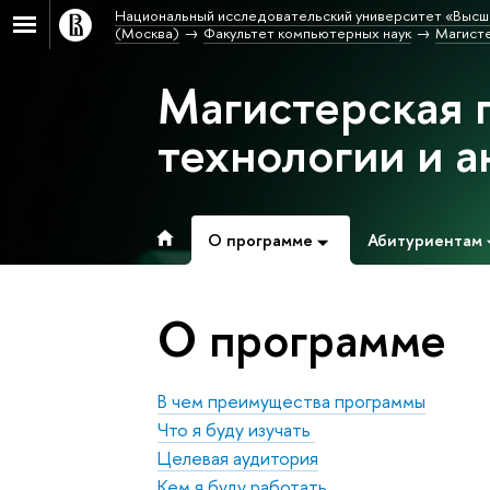
Национальный исследовательский университет «Высш
(Москва)
Факультет компьютерных наук
Магисте
Магистерская 
технологии и 
О программе
Абитуриентам
О программе
В чем преимущества программы
Что я буду изучать
Целевая аудитория
Кем я буду работать