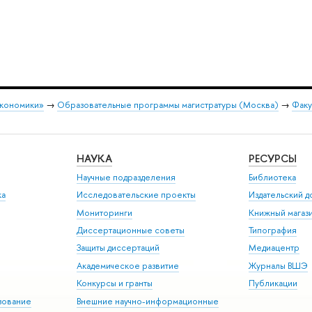
экономики»
→
Образовательные программы магистратуры (Москва)
→
Факу
НАУКА
РЕСУРСЫ
Научные подразделения
Библиотека
ка
Исследовательские проекты
Издательский 
Мониторинги
Книжный магаз
Диссертационные советы
Типография
Защиты диссертаций
Медиацентр
Академическое развитие
Журналы ВШЭ
Конкурсы и гранты
Публикации
зование
Внешние научно-информационные