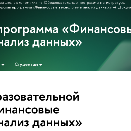
ая школа экономики»
Образовательные программы магистратуры
рская программа «Финансовые технологии и анализ данных»
Докум
программа «Финансов
анализ данных»
м
Студентам
азовательной
инансовые
анализ данных»