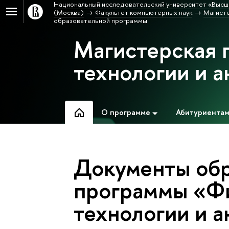
Национальный исследовательский университет «Высш
(Москва)
Факультет компьютерных наук
Магисте
образовательной программы
Магистерская 
технологии и 
О программе
Абитуриента
Документы обр
программы «Ф
технологии и 