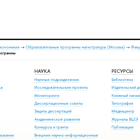
экономики»
→
Образовательные программы магистратуры (Москва)
→
Факу
рограммы
НАУКА
РЕСУРСЫ
Научные подразделения
Библиотека
ка
Исследовательские проекты
Издательский 
Мониторинги
Книжный магаз
Диссертационные советы
Типография
Защиты диссертаций
Медиацентр
Академическое развитие
Журналы ВШЭ
Конкурсы и гранты
Публикации
зование
Внешние научно-информационные