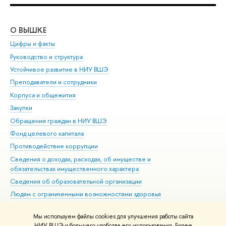
О ВЫШКЕ
ОБ
Цифры и факты
Ли
Руководство и структура
Дов
Устойчивое развитие в НИУ ВШЭ
Ол
Преподаватели и сотрудники
При
Корпуса и общежития
Вы
Закупки
При
Обращения граждан в НИУ ВШЭ
Ас
Фонд целевого капитала
До
Противодействие коррупции
Цен
Сведения о доходах, расходах, об имуществе и
Би
обязательствах имущественного характера
Об
Сведения об образовательной организации
Обр
Людям с ограниченными возможностями здоровья
Единая платежная страница
Мы используем файлы cookies для улучшения работы сайта
Работа в Вышке
НИУ ВШЭ и большего удобства его использования. Более