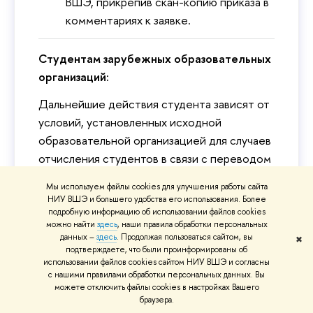
ВШЭ, прикрепив скан-копию приказа в
комментариях к заявке.
Студентам зарубежных образовательных
организаций:
Дальнейшие действия студента зависят от
условий, установленных исходной
образовательной организацией для случаев
отчисления студентов в связи с переводом
в другую образовательную организацию
Мы используем файлы cookies для улучшения работы сайта
(включая иностранную), включая наличие
НИУ ВШЭ и большего удобства его использования. Более
таких условий (необходимость подачи
подробную информацию об использовании файлов cookies
можно найти
здесь
, наши правила обработки персональных
заявления об отчислении в связи с
данных –
здесь
. Продолжая пользоваться сайтом, вы
✖
переводом, предоставление справки о
подтверждаете, что были проинформированы об
использовании файлов cookies сайтом НИУ ВШЭ и согласны
переводе, другое).
с нашими правилами обработки персональных данных. Вы
можете отключить файлы cookies в настройках Вашего
браузера.