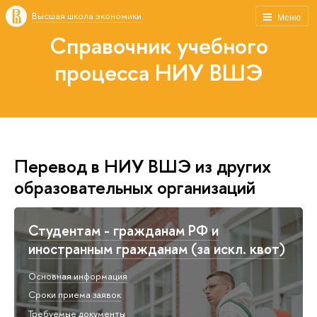
Высшая школа экономики
Меню
Справочник учебного
процесса НИУ ВШЭ
Перевод в НИУ ВШЭ из других
образовательных организаций
Студентам - гражданам РФ и
иностранным гражданам (за искл. квот)
Основная информация
Сроки приема заявок
Требуемые документы