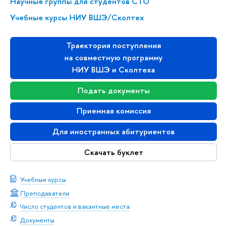
Научные группы для студентов СТО
Учебные курсы НИУ ВШЭ/Сколтех
Траектория поступления
на совместную программу
НИУ ВШЭ и Сколтеха
Подать документы
Приемная комиссия
Для иностранных абитуриентов
Скачать буклет
Учебные курсы
Преподаватели
Число студентов и вакантные места
Документы