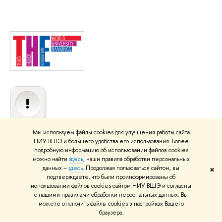
Мы используем файлы cookies для улучшения работы сайта
Выразительная кнопка
НИУ ВШЭ и большего удобства его использования. Более
для предложений и замечаний, направленных на улучшение
подробную информацию об использовании файлов cookies
можно найти
здесь
, наши правила обработки персональных
деятельности университета и повышение качества образования
данных –
здесь
. Продолжая пользоваться сайтом, вы
✖
подтверждаете, что были проинформированы об
использовании файлов cookies сайтом НИУ ВШЭ и согласны
Подписаться на обновления, новости и анонсы программы
с нашими правилами обработки персональных данных. Вы
Канал в Telegram Магистратура ФКН ВШЭ
можете отключить файлы cookies в настройках Вашего
браузера.