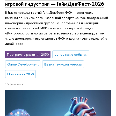
игровой индустрии — ГеймДевФест-2026
В Вышке прошел третий ГеймДевФест ФКН — фестиваль
компьютерных игр, организованный департаментом программной
инженерии и проектной группой «Программная инженерия
компьютерных игр — ПИКИ» при участии игровой студии
«Винторог». Гости могли сыграть во множество видеоигр, в том
числе демоверсии игр студентов ФКН и других начинающих гейм-
дизайнеров.
Программа развития 2030
репортаж о событии
Game Development
Вышка технологическая
Приоритет 2030
13 февраля