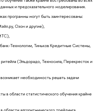
го обучения также крайне востребованы во всех
а данных и предсказательного моделирования.
ках программы могут быть заинтересованы:
йл.ру, Озон и другие),
МТС),
рбанк-Технологии, Тиньков Кредитные Системы,
 ритейла (Эльдорадо, Техносила, Перекресток и
х возникает необходимость решать задачи
ты в области статистического обучения крайне
 в области алгоритмического трейдинга,