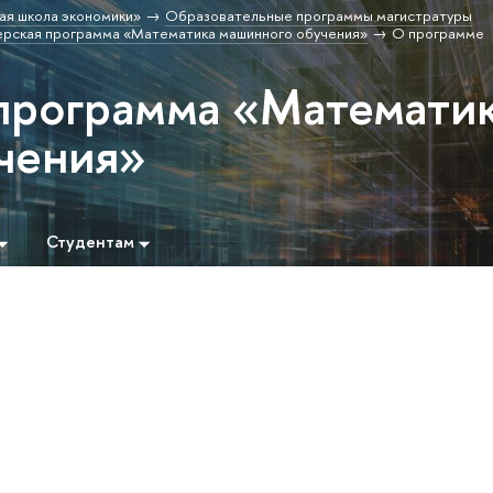
ая школа экономики»
Образовательные программы магистратуры
рская программа «Математика машинного обучения»
О программе
программа «Математи
чения»
Студентам