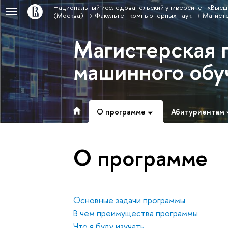
Национальный исследовательский университет «Высш
(Москва)
Факультет компьютерных наук
Магисте
Магистерская 
машинного обу
О программе
Абитуриентам
О программе
Основные задачи программы
В чем преимущества программы
Что я буду изучать