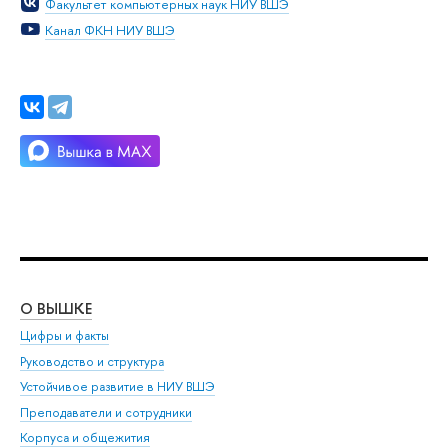
Факультет компьютерных наук НИУ ВШЭ
Канал ФКН НИУ ВШЭ
О ВЫШКЕ
ОБ
Цифры и факты
Ли
Руководство и структура
Дов
Устойчивое развитие в НИУ ВШЭ
Ол
Преподаватели и сотрудники
При
Корпуса и общежития
Вы