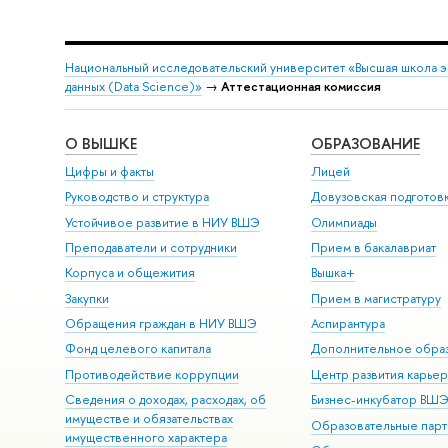
Национальный исследовательский университет «Высшая школа 
данных (Data Science)»
→
Аттестационная комиссия
О ВЫШКЕ
ОБРАЗОВАНИЕ
Цифры и факты
Лицей
Руководство и структура
Довузовская подготов
Устойчивое развитие в НИУ ВШЭ
Олимпиады
Преподаватели и сотрудники
Прием в бакалавриат
Корпуса и общежития
Вышка+
Закупки
Прием в магистратуру
Обращения граждан в НИУ ВШЭ
Аспирантура
Фонд целевого капитала
Дополнительное обра
Противодействие коррупции
Центр развития карье
Сведения о доходах, расходах, об
Бизнес-инкубатор ВШ
имуществе и обязательствах
Образовательные парт
имущественного характера