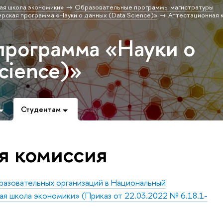
ая школа экономики»
Образовательные программы магистратуры
рская программа «Науки о данных (Data Science)»
Аттестационная 
программа «Науки о
cience)»
Студентам
я комиссия
разовательных организаций в Национальный
я школа экономики» (Приказ от 22.03.2022 № 6.18.1-