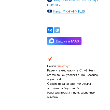
НИУ ВШЭ
Канал ФКН НИУ ВШЭ
Нашли
опечатку
?
Выделите её, нажмите Ctrl+Enter и
отправьте нам уведомление. Спасибо
за участие!
Сервис предназначен только для
отправки сообщений об
орфографических и пунктуационных
ошибках.