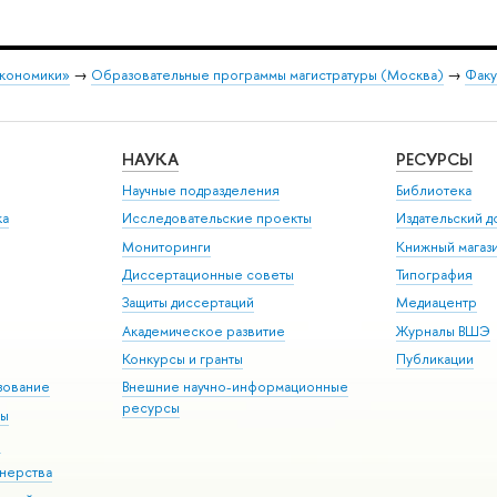
экономики»
→
Образовательные программы магистратуры (Москва)
→
Факу
НАУКА
РЕСУРСЫ
Научные подразделения
Библиотека
ка
Исследовательские проекты
Издательский 
Мониторинги
Книжный магаз
Диссертационные советы
Типография
Защиты диссертаций
Медиацентр
Академическое развитие
Журналы ВШЭ
Конкурсы и гранты
Публикации
зование
Внешние научно-информационные
ресурсы
ры
Э
нерства