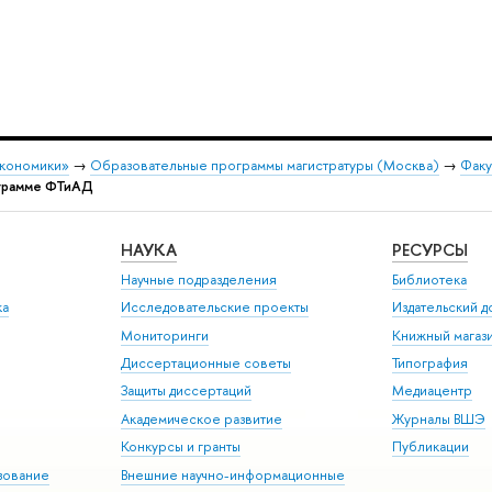
экономики»
→
Образовательные программы магистратуры (Москва)
→
Факу
ограмме ФТиАД
НАУКА
РЕСУРСЫ
Научные подразделения
Библиотека
ка
Исследовательские проекты
Издательский 
Мониторинги
Книжный магаз
Диссертационные советы
Типография
Защиты диссертаций
Медиацентр
Академическое развитие
Журналы ВШЭ
Конкурсы и гранты
Публикации
зование
нешние научно-информационные