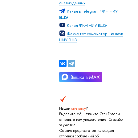
анализ данных
Канал в Telegram ФКН НИУ
ШЭ
Канал ФКН НИУ ВШЭ
Факультет компьютерных наук
НИУ ВШЭ
Нашли
опечатку
?
ыделите её, нажмите Ctrl+Enter и
отправьте нам уведомление. Спасибо
за участие!
Сервис предназначен только для
отправки сообщений о