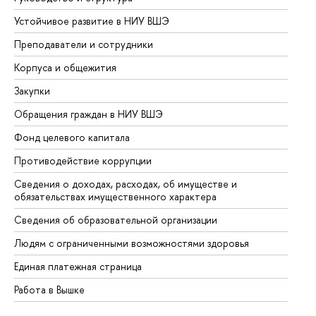
Устойчивое развитие в НИУ ВШЭ
Ол
Преподаватели и сотрудники
Пр
Корпуса и общежития
Вы
Закупки
Пр
Обращения граждан в НИУ ВШЭ
Ас
Фонд целевого капитала
До
Противодействие коррупции
Це
Сведения о доходах, расходах, об имуществе и
Би
обязательствах имущественного характера
Об
Сведения об образовательной организации
Об
Людям с ограниченными возможностями здоровья
Единая платежная страница
Работа в Вышке