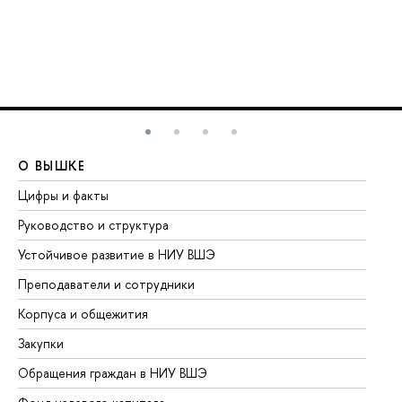
О ВЫШКЕ
О
Цифры и факты
Ли
Руководство и структура
До
Устойчивое развитие в НИУ ВШЭ
Ол
Преподаватели и сотрудники
Пр
Корпуса и общежития
Вы
Закупки
Пр
Обращения граждан в НИУ ВШЭ
Ас