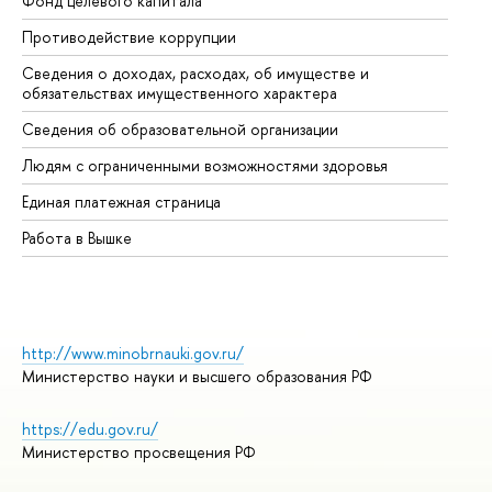
Фонд целевого капитала
До
Противодействие коррупции
Це
Сведения о доходах, расходах, об имуществе и
Би
обязательствах имущественного характера
Об
Сведения об образовательной организации
Об
Людям с ограниченными возможностями здоровья
Единая платежная страница
Работа в Вышке
http://www.minobrnauki.gov.ru/
Министерство науки и высшего образования РФ
https://edu.gov.ru/
Министерство просвещения РФ