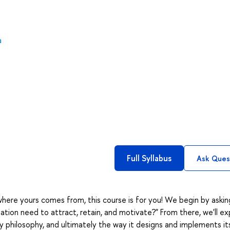
а
Full Syllabus
Ask Ques
ere yours comes from, this course is for you! We begin by askin
tion need to attract, retain, and motivate?" From there, we'll ex
ay philosophy, and ultimately the way it designs and implements its