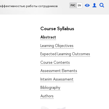
 эффективностью работы сотрудников
РУС
EN
Course Syllabus
Abstract
Learning Objectives
Expected Learning Outcomes
Course Contents
Assessment Elements
Interim Assessment
Bibliography
Authors