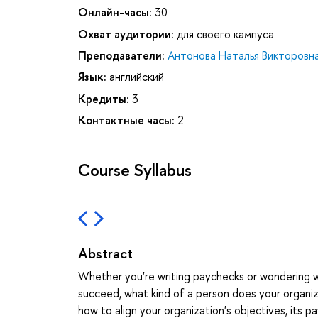
Онлайн-часы:
30
Охват аудитории:
для своего кампуса
Преподаватели:
Антонова Наталья Викторовн
Язык:
английский
Кредиты:
3
Контактные часы:
2
Course Syllabus
Abstract
Whether you're writing paychecks or wondering wh
succeed, what kind of a person does your organiza
how to align your organization's objectives, its p