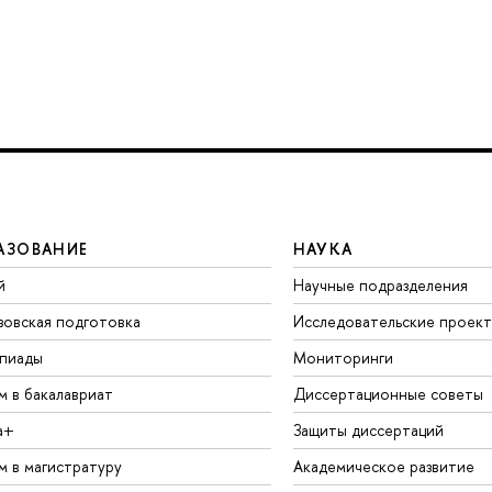
АЗОВАНИЕ
НАУКА
й
Научные подразделения
зовская подготовка
Исследовательские проек
пиады
Мониторинги
м в бакалавриат
Диссертационные советы
а+
Защиты диссертаций
м в магистратуру
Академическое развитие