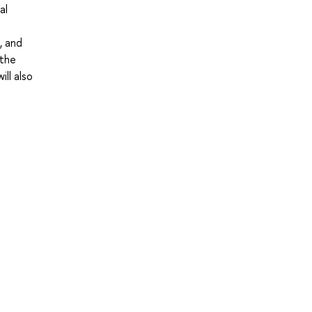
al
, and
 the
ll also