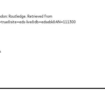
London: Routledge. Retrieved from
ect=true&site=eds-live&db=edsebk&AN=111300
A