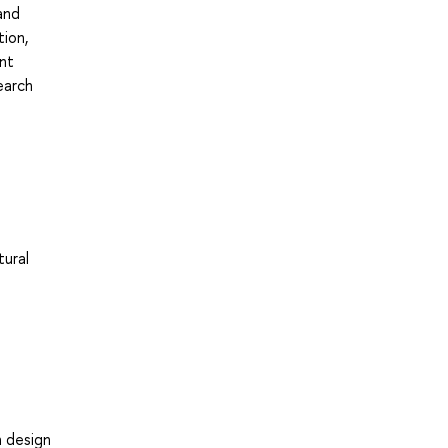
 and
tion,
ant
earch
tural
h design