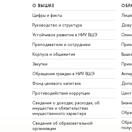
О ВЫШКЕ
ОБР
Цифры и факты
Лице
Руководство и структура
Дову
Устойчивое развитие в НИУ ВШЭ
Олим
Преподаватели и сотрудники
Прие
Корпуса и общежития
Вышк
Закупки
Прие
Обращения граждан в НИУ ВШЭ
Аспи
Фонд целевого капитала
Допо
Противодействие коррупции
Цент
Сведения о доходах, расходах, об
Бизн
имуществе и обязательствах
Обра
имущественного характера
Обрат
Сведения об образовательной
полу
организации