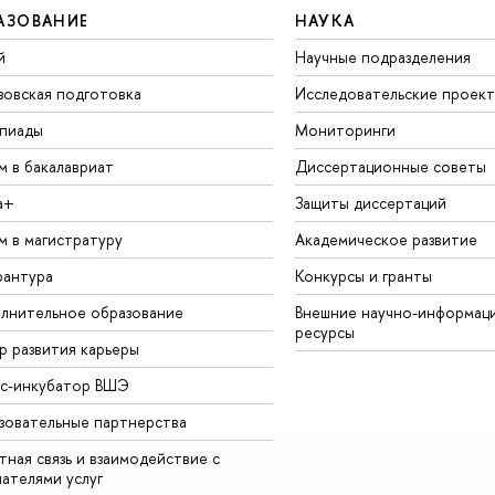
АЗОВАНИЕ
НАУКА
й
Научные подразделения
зовская подготовка
Исследовательские проек
пиады
Мониторинги
м в бакалавриат
Диссертационные советы
а+
Защиты диссертаций
м в магистратуру
Академическое развитие
рантура
Конкурсы и гранты
лнительное образование
Внешние научно-информац
ресурсы
р развития карьеры
ес-инкубатор ВШЭ
зовательные партнерства
ная связь и взаимодействие с
чателями услуг