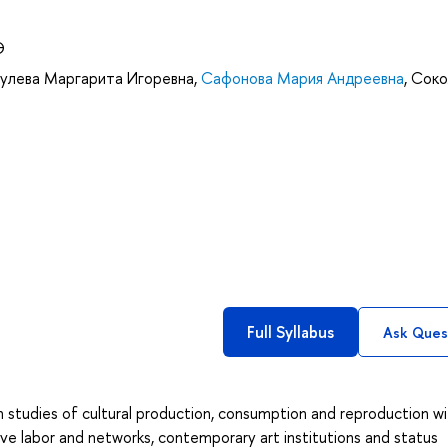
Э
улева Маргарита Игоревна
,
Сафонова Мария Андреевна
,
Соко
Full Syllabus
Ask Ques
n studies of cultural production, consumption and reproduction w
ive labor and networks, contemporary art institutions and status