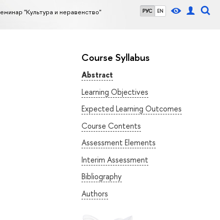
еминар "Культура и неравенство"
РУС
EN
Course Syllabus
Abstract
Learning Objectives
Expected Learning Outcomes
Course Contents
Assessment Elements
Interim Assessment
Bibliography
Authors