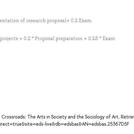
entation of research proposal+ 0.2 Exam
 projects + 0.2 * Proposal preparation + 0.25 * Exam
he Crossroads: The Arts in Society and the Sociology of Art. Retri
?direct=true&site=eds-live&db=edsbas&AN=edsbas.25367D5F