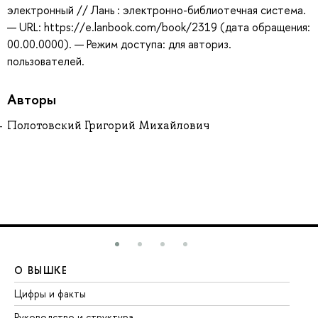
электронный // Лань : электронно-библиотечная система.
— URL: https://e.lanbook.com/book/2319 (дата обращения:
00.00.0000). — Режим доступа: для авториз.
пользователей.
Авторы
Полотовский Григорий Михайлович
О ВЫШКЕ
О
Цифры и факты
Ли
Руководство и структура
До