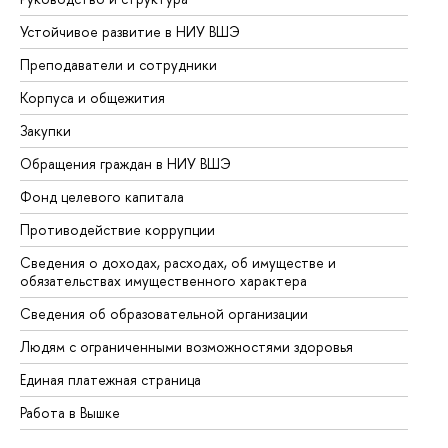
Устойчивое развитие в НИУ ВШЭ
Ол
Преподаватели и сотрудники
Пр
Корпуса и общежития
Вы
Закупки
Пр
Обращения граждан в НИУ ВШЭ
Ас
Фонд целевого капитала
До
Противодействие коррупции
Це
Сведения о доходах, расходах, об имуществе и
Би
обязательствах имущественного характера
Об
Сведения об образовательной организации
Об
Людям с ограниченными возможностями здоровья
Единая платежная страница
Работа в Вышке