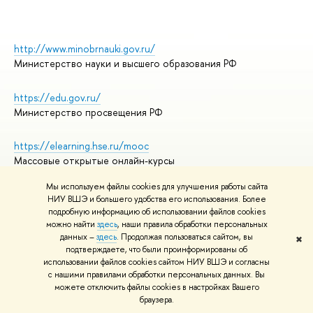
http://www.minobrnauki.gov.ru/
Министерство науки и высшего образования РФ
https://edu.gov.ru/
Министерство просвещения РФ
https://elearning.hse.ru/mooc
Массовые открытые онлайн-курсы
Мы используем файлы cookies для улучшения работы сайта
НИУ ВШЭ и большего удобства его использования. Более
подробную информацию об использовании файлов cookies
© НИУ ВШЭ 1993–2026
Адреса и контакты
можно найти
здесь
, наши правила обработки персональных
Условия использования материалов
данных –
здесь
. Продолжая пользоваться сайтом, вы
✖
подтверждаете, что были проинформированы об
Политика конфиденциальности
использовании файлов cookies сайтом НИУ ВШЭ и согласны
Правила применения рекомендательных технологий в НИУ ВШЭ
с нашими правилами обработки персональных данных. Вы
Карта сайта
можете отключить файлы cookies в настройках Вашего
браузера.
Редактору