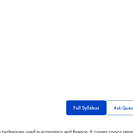
Full Syllabus
Ask Ques
g techniques used in economics and finance. It covers topics rang