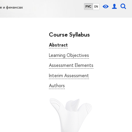
е и финансах
РУС
EN
Course Syllabus
Abstract
Learning Objectives
Assessment Elements
Interim Assessment
Authors