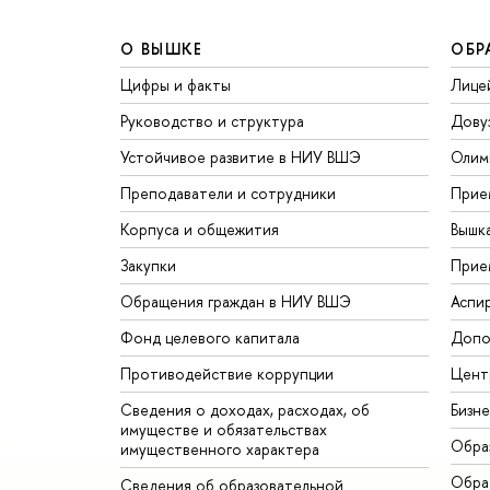
О ВЫШКЕ
ОБР
Цифры и факты
Лице
Руководство и структура
Дову
Устойчивое развитие в НИУ ВШЭ
Олим
Преподаватели и сотрудники
Прие
Корпуса и общежития
Вышк
Закупки
Прие
Обращения граждан в НИУ ВШЭ
Аспи
Фонд целевого капитала
Допо
Противодействие коррупции
Цент
Сведения о доходах, расходах, об
Бизн
имуществе и обязательствах
Обра
имущественного характера
Обрат
Сведения об образовательной