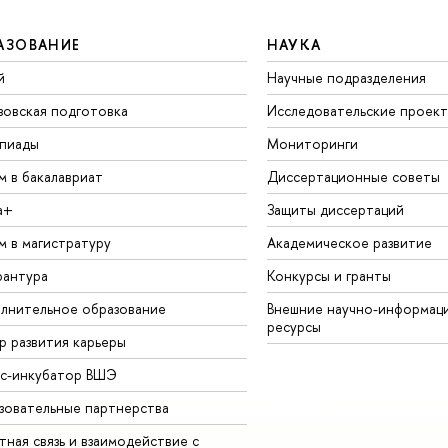
АЗОВАНИЕ
НАУКА
й
Научные подразделения
зовская подготовка
Исследовательские проек
пиады
Мониторинги
м в бакалавриат
Диссертационные советы
а+
Защиты диссертаций
м в магистратуру
Академическое развитие
рантура
Конкурсы и гранты
лнительное образование
Внешние научно-информац
ресурсы
р развития карьеры
ес-инкубатор ВШЭ
зовательные партнерства
ная связь и взаимодействие с