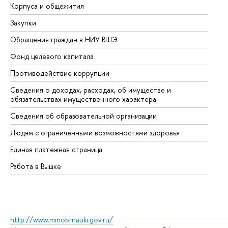
Корпуса и общежития
Вы
Закупки
Пр
Обращения граждан в НИУ ВШЭ
Ас
Фонд целевого капитала
До
Противодействие коррупции
Це
Сведения о доходах, расходах, об имуществе и
Би
обязательствах имущественного характера
Об
Сведения об образовательной организации
Об
Людям с ограниченными возможностями здоровья
Единая платежная страница
Работа в Вышке
http://www.minobrnauki.gov.ru/