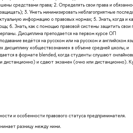
шены средствами права; 2. Определять свои права и обязанно
(защищать); 3. Уметь минимизировать неблагоприятные послед
ктуальную информацию о правовых нормах; 5. Знать, когда и к
; 6. Знать, как с помощью правовой системы защитить свои п
черпаны. Дисциплина преподается на первом курсе ОП
одавание ведётся на русском или на русском и английском яз
их дисциплину «обществознание» в объеме средней школы, и
дается в формате blended, когда студенты слушают онлайнов
и дистанционно) и сдают экзамен (очно или дистанционно). К
ности и особенности правового статуса предпринимателя.
нимает разницу между ними.