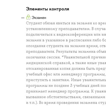
Элементы контроля
Экзамен
Студент обязан явиться на экзамен ко вре
установленному преподавателем. В случа
подключиться к видеоконференции или ин
экзамен в указанное в расписании либо б
опоздания студента на экзамен время, от
преподавателя. Результаты экзамена объя
окончания сессии. *Уважительной причин
медицинской справкой, а также иные ув
отсканированная копия должна быть пред
учебный офис или менеджеру программы, в
приступить к занятиям. Иные уважитель
программы не позднее 3 учебных дней по
принимает менеджер программы. К уважит
вызванное обстоятельствами, связанными
и т.п.). Во время проведения экзамена ст