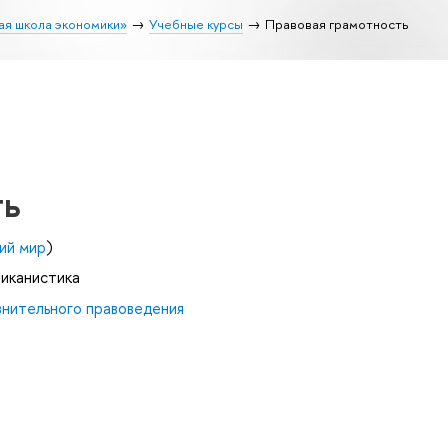
ая школа экономики»
Учебные курсы
Правовая грамотность
ть
ий мир
)
риканистика
внительного правоведения