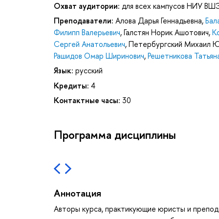
Охват аудитории:
для всех кампусов НИУ ВШ
Преподаватели:
Алова Дарья Геннадьевна
,
Бал
Филипп Валерьевич
,
Галстян Норик Ашотович
,
К
Сергей Анатольевич
,
Петербургский Михаил Ю
Рашидов Омар Ширинович
,
Решетникова Татьян
Язык:
русский
Кредиты:
4
Контактные часы:
30
Программа дисциплины
Аннотация
Авторы курса, практикующие юристы и препода