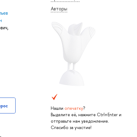
Авторы
льев
н
ович
,
прос
Нашли
опечатку
?
Выделите её, нажмите Ctrl+Enter и
отправьте нам уведомление.
Спасибо за участие!
в