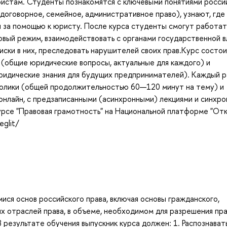
ристам. Студенты познакомятся с ключевыми понятиями росси
договорное, семейное, административное право), узнают, где
 за помощью к юристу. После курса студенты смогут работат
овый режим, взаимодействовать с органами государственной в
иски в них, преследовать нарушителей своих прав.Курс состои
» (общие юридические вопросы, актуальные для каждого) и
ридические знания для будущих предпринимателей). Каждый 
ролики (общей продолжительностью 60—120 минут на тему) и
онлайн, с предзаписанными (асинхронными) лекциями и синхр
урсе "Правовая грамотность" на Национальной платформе "От
eglit/
ися основ российского права, включая основы гражданского,
их отраслей права, в объеме, необходимом для разрешения пр
В результате обучения выпускник курса должен: 1. Распознават