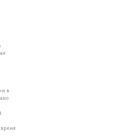
а
чае
ом в
зано
й
 время