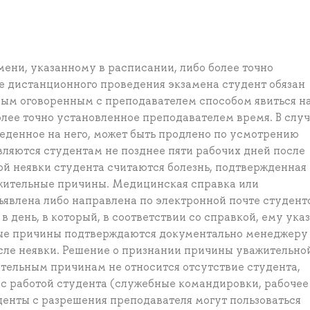
мени, указанному в расписании, либо более точно
е дистанционного проведения экзамена студент обязан
ым оговоренным с преподавателем способом явиться н
олее точно установленное преподавателем время. В слу
веденное на него, может быть продлено по усмотрению
вляются студентам не позднее пяти рабочих дней после
ой неявки студента считаются болезнь, подтвержденная
ажительные причины. Медицинская справка или
ъявлена либо направлена по электронной почте студент
 день, в который, в соответствии со справкой, ему ука
ные причины подтверждаются документально менеджеру
сле неявки. Решение о признании причины уважительно
ельным причинам не относится отсутствие студента,
 с работой студента (служебные командировки, рабочее
уденты с разрешения преподавателя могут пользоваться