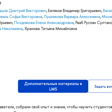
Э
ашов Дмитрий Викторович
,
Беляков Владимир Григорьевич
,
Васи
оваль Софья Викторовна
,
Лушникова Варвара Алексеевна
,
Моси
рьевич
,
Позднякова Елена Александровна
,
Рааб Руслан Султан
а Николаевна
,
Храмова Татьяна Михайловна
Дополнительные материалы в
Задать во
LMS
ватели, собрали свой опыт и знания, чтобы научить студенто