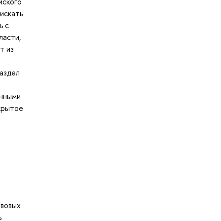
йского
 искать
ь с
ласти,
т из
раздел
онными
крытое
авовых
ь