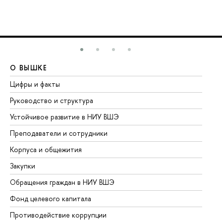
О ВЫШКЕ
О
Цифры и факты
Ли
Руководство и структура
До
Устойчивое развитие в НИУ ВШЭ
Ол
Преподаватели и сотрудники
Пр
Корпуса и общежития
Вы
Закупки
Пр
Обращения граждан в НИУ ВШЭ
Ас
Фонд целевого капитала
До
Противодействие коррупции
Це