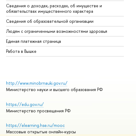
Сведения о доходах, расходах, об имуществе и
Би
обязательствах имущественного характера
Об
Сведения об образовательной организации
Об
Людям с ограниченными возможностями здоровья
Единая платежная страница
Работа в Вышке
http://www.minobrnauki.gov.ru/
Министерство науки и высшего образования РФ
https://edu.gov.ru/
Министерство просвещения РФ
https://elearning.hse.ru/mooc
Массовые открытые онлайн-курсы