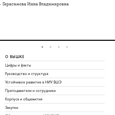
Герасимова Инна Владимировна
О ВЫШКЕ
О
Цифры и факты
Ли
Руководство и структура
До
Устойчивое развитие в НИУ ВШЭ
Ол
Преподаватели и сотрудники
Пр
Корпуса и общежития
Вы
Закупки
Пр