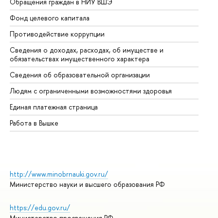
Обращения граждан в НИУ ВШЭ
Ас
Фонд целевого капитала
До
Противодействие коррупции
Це
Сведения о доходах, расходах, об имуществе и
Би
обязательствах имущественного характера
Об
Сведения об образовательной организации
Об
Людям с ограниченными возможностями здоровья
Единая платежная страница
Работа в Вышке
http://www.minobrnauki.gov.ru/
Министерство науки и высшего образования РФ
https://edu.gov.ru/
Министерство просвещения РФ