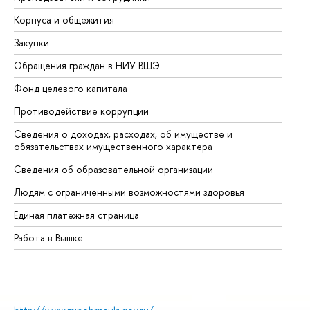
Корпуса и общежития
Вы
Закупки
Пр
Обращения граждан в НИУ ВШЭ
Ас
Фонд целевого капитала
До
Противодействие коррупции
Це
Сведения о доходах, расходах, об имуществе и
Би
обязательствах имущественного характера
Об
Сведения об образовательной организации
Об
Людям с ограниченными возможностями здоровья
Единая платежная страница
Работа в Вышке