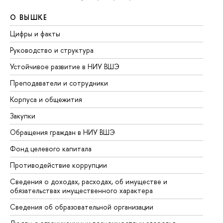
О ВЫШКЕ
О
Цифры и факты
Ли
Руководство и структура
До
Устойчивое развитие в НИУ ВШЭ
Ол
Преподаватели и сотрудники
Пр
Корпуса и общежития
Вы
Закупки
Пр
Обращения граждан в НИУ ВШЭ
Ас
Фонд целевого капитала
До
Противодействие коррупции
Це
Сведения о доходах, расходах, об имуществе и
Би
обязательствах имущественного характера
Об
Сведения об образовательной организации
Об