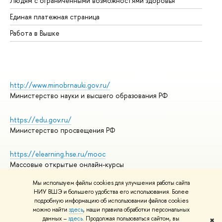
Людям с ограниченными возможностями здоровья
Единая платежная страница
Работа в Вышке
http://www.minobrnauki.gov.ru/
Министерство науки и высшего образования РФ
https://edu.gov.ru/
Министерство просвещения РФ
https://elearning.hse.ru/mooc
Массовые открытые онлайн-курсы
Мы используем файлы cookies для улучшения работы сайта
НИУ ВШЭ и большего удобства его использования. Более
подробную информацию об использовании файлов cookies
© НИУ ВШЭ 1993–2026
Адреса и контакты
можно найти
здесь
, наши правила обработки персональных
Условия использования материалов
данных –
здесь
. Продолжая пользоваться сайтом, вы
✖