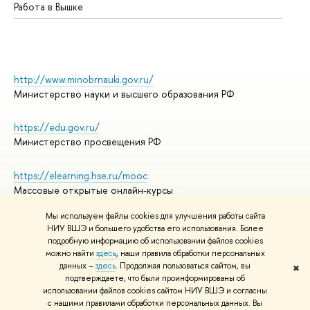
Работа в Вышке
http://www.minobrnauki.gov.ru/
Министерство науки и высшего образования РФ
https://edu.gov.ru/
Министерство просвещения РФ
https://elearning.hse.ru/mooc
Массовые открытые онлайн-курсы
Мы используем файлы cookies для улучшения работы сайта
НИУ ВШЭ и большего удобства его использования. Более
подробную информацию об использовании файлов cookies
© НИУ ВШЭ 1993–2026
Адреса и контакты
можно найти
здесь
, наши правила обработки персональных
Условия использования материалов
данных –
здесь
. Продолжая пользоваться сайтом, вы
✖
подтверждаете, что были проинформированы об
Политика конфиденциальности
использовании файлов cookies сайтом НИУ ВШЭ и согласны
Правила применения рекомендательных технологий в НИУ ВШЭ
с нашими правилами обработки персональных данных. Вы