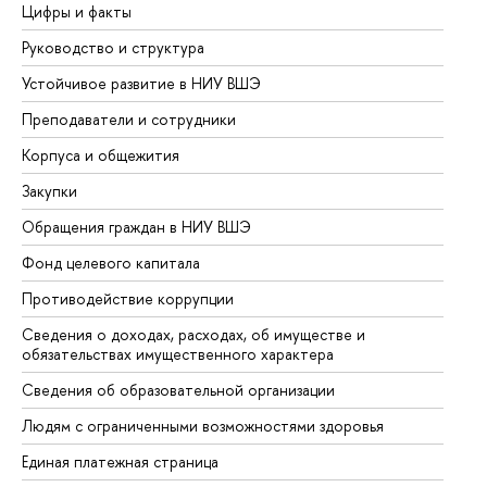
Цифры и факты
Ли
Руководство и структура
До
Устойчивое развитие в НИУ ВШЭ
Ол
Преподаватели и сотрудники
Пр
Корпуса и общежития
Вы
Закупки
Пр
Обращения граждан в НИУ ВШЭ
Ас
Фонд целевого капитала
До
Противодействие коррупции
Це
Сведения о доходах, расходах, об имуществе и
Би
обязательствах имущественного характера
Об
Сведения об образовательной организации
Об
Людям с ограниченными возможностями здоровья
Единая платежная страница