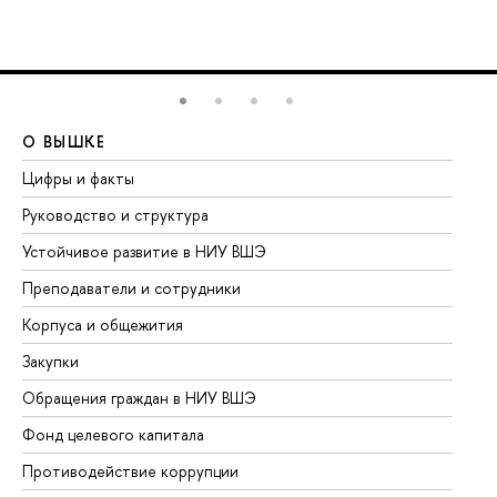
О ВЫШКЕ
О
Цифры и факты
Ли
Руководство и структура
До
Устойчивое развитие в НИУ ВШЭ
Ол
Преподаватели и сотрудники
Пр
Корпуса и общежития
Вы
Закупки
Пр
Обращения граждан в НИУ ВШЭ
Ас
Фонд целевого капитала
До
Противодействие коррупции
Це