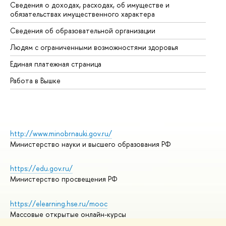
Сведения о доходах, расходах, об имуществе и
Би
обязательствах имущественного характера
Об
Сведения об образовательной организации
Об
Людям с ограниченными возможностями здоровья
Единая платежная страница
Работа в Вышке
http://www.minobrnauki.gov.ru/
Министерство науки и высшего образования РФ
https://edu.gov.ru/
Министерство просвещения РФ
https://elearning.hse.ru/mooc
Массовые открытые онлайн-курсы