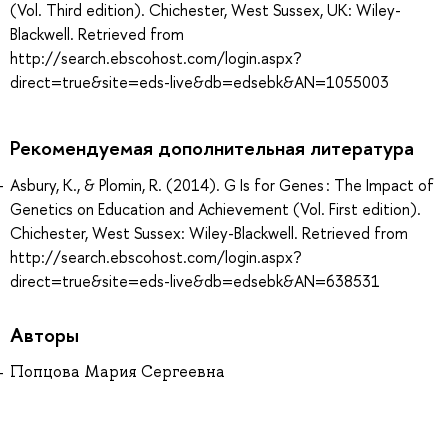
(Vol. Third edition). Chichester, West Sussex, UK: Wiley-
Blackwell. Retrieved from
http://search.ebscohost.com/login.aspx?
direct=true&site=eds-live&db=edsebk&AN=1055003
Рекомендуемая дополнительная литература
Asbury, K., & Plomin, R. (2014). G Is for Genes : The Impact of
Genetics on Education and Achievement (Vol. First edition).
Chichester, West Sussex: Wiley-Blackwell. Retrieved from
http://search.ebscohost.com/login.aspx?
direct=true&site=eds-live&db=edsebk&AN=638531
Авторы
Попцова Мария Сергеевна