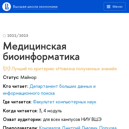
Высшая школа экономики
Меню
2022/2023
Медицинская
биоинформатика
Лучший по критерию «Новизна полученных знаний»
Статус:
Майнор
Кто читает:
Департамент больших данных и
информационного поиска
Где читается:
Факультет компьютерных наук
Когда читается:
3, 4 модуль
Охват аудитории:
для всех кампусов НИУ ВШЭ
Преподаватели:
Коновалов Дмитрий Львович
,
Попцова