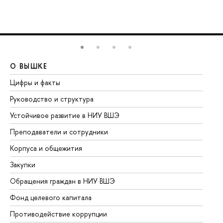
О ВЫШКЕ
О
Цифры и факты
Ли
Руководство и структура
До
Устойчивое развитие в НИУ ВШЭ
Ол
Преподаватели и сотрудники
Пр
Корпуса и общежития
Вы
Закупки
Пр
Обращения граждан в НИУ ВШЭ
Ас
Фонд целевого капитала
До
Противодействие коррупции
Це