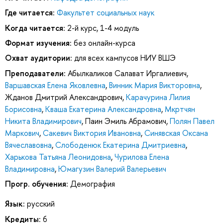
Где читается:
Факультет социальных наук
Когда читается:
2-й курс, 1-4 модуль
Формат изучения:
без онлайн-курса
Охват аудитории:
для всех кампусов НИУ ВШЭ
Преподаватели:
Абылкаликов Салават Иргалиевич
,
Варшавская Елена Яковлевна
,
Винник Мария Викторовна
,
Жданов Дмитрий Александрович
,
Карачурина Лилия
Борисовна
,
Кваша Екатерина Александровна
,
Мкртчян
Никита Владимирович
,
Паин Эмиль Абрамович
,
Полян Павел
Маркович
,
Сакевич Виктория Ивановна
,
Синявская Оксана
Вячеславовна
,
Слободенюк Екатерина Дмитриевна
,
Харькова Татьяна Леонидовна
,
Чурилова Елена
Владимировна
,
Юмагузин Валерий Валерьевич
Прогр. обучения:
Демография
Язык:
русский
Кредиты:
6