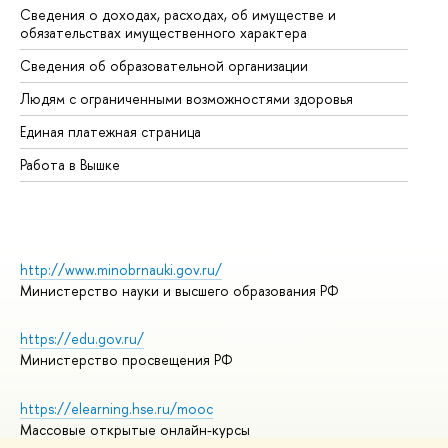
Сведения о доходах, расходах, об имуществе и
Би
обязательствах имущественного характера
Об
Сведения об образовательной организации
Об
Людям с ограниченными возможностями здоровья
Единая платежная страница
Работа в Вышке
http://www.minobrnauki.gov.ru/
Министерство науки и высшего образования РФ
https://edu.gov.ru/
Министерство просвещения РФ
https://elearning.hse.ru/mooc
Массовые открытые онлайн-курсы