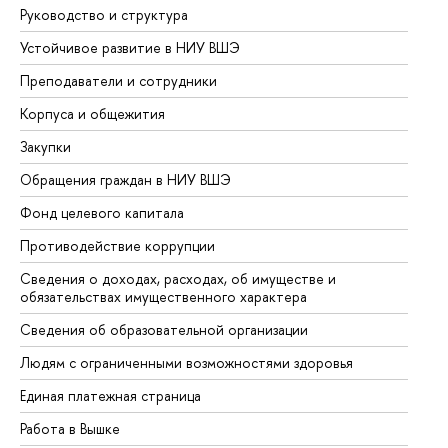
Руководство и структура
До
Устойчивое развитие в НИУ ВШЭ
Ол
Преподаватели и сотрудники
Пр
Корпуса и общежития
Вы
Закупки
Пр
Обращения граждан в НИУ ВШЭ
Ас
Фонд целевого капитала
До
Противодействие коррупции
Це
Сведения о доходах, расходах, об имуществе и
Би
обязательствах имущественного характера
Об
Сведения об образовательной организации
Об
Людям с ограниченными возможностями здоровья
Единая платежная страница
Работа в Вышке