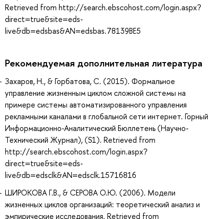
Retrieved from http://search.ebscohost.com/login.aspx?
direct=true&site=eds-
live&db=edsbas&AN=edsbas.78139BE5
Рекомендуемая дополнительная литература
Захаров, Н., & Горбатова, С. (2015). Формальное
управление жизненным циклом сложной системы на
примере системы автоматизированного управления
рекламными каналами в глобальной сети интернет. Горный
Информационно-Аналитический Бюллетень (Научно-
Технический Журнал), (S1). Retrieved from
http://search.ebscohost.com/login.aspx?
direct=true&site=eds-
live&db=edsclk&AN=edsclk.15716816
ШИРОКОВА Г.В., & СЕРОВА О.Ю. (2006). Модели
жизненных циклов организаций: теоретический анализ и
эмпирические исследования. Retrieved from