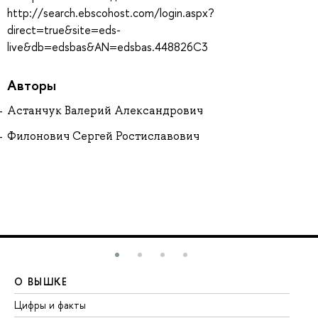
http://search.ebscohost.com/login.aspx?
direct=true&site=eds-
live&db=edsbas&AN=edsbas.448826C3
Авторы
Астанчук Валерий Александрович
Филонович Сергей Ростиславович
О ВЫШКЕ
О
Цифры и факты
Ли