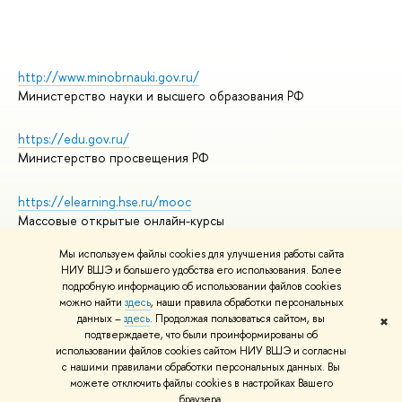
http://www.minobrnauki.gov.ru/
Министерство науки и высшего образования РФ
https://edu.gov.ru/
Министерство просвещения РФ
https://elearning.hse.ru/mooc
Массовые открытые онлайн-курсы
Мы используем файлы cookies для улучшения работы сайта
НИУ ВШЭ и большего удобства его использования. Более
подробную информацию об использовании файлов cookies
© НИУ ВШЭ 1993–2026
Адреса и контакты
можно найти
здесь
, наши правила обработки персональных
Условия использования материалов
данных –
здесь
. Продолжая пользоваться сайтом, вы
✖
подтверждаете, что были проинформированы об
Политика конфиденциальности
использовании файлов cookies сайтом НИУ ВШЭ и согласны
Правила применения рекомендательных технологий в НИУ ВШЭ
с нашими правилами обработки персональных данных. Вы
Карта сайта
можете отключить файлы cookies в настройках Вашего
браузера.