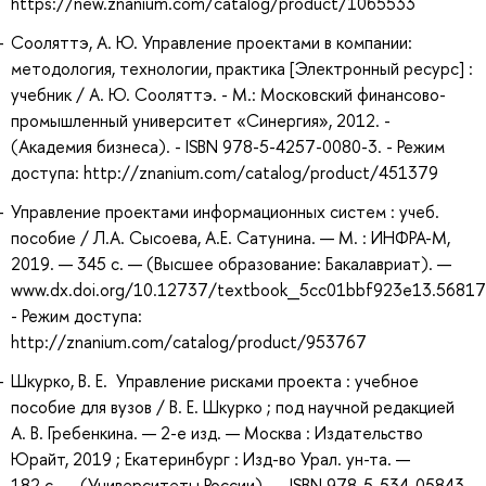
https://new.znanium.com/catalog/product/1065533
Сооляттэ, А. Ю. Управление проектами в компании:
методология, технологии, практика [Электронный ресурс] :
учебник / А. Ю. Сооляттэ. - М.: Московский финансово-
промышленный университет «Синергия», 2012. -
(Академия бизнеса). - ISBN 978-5-4257-0080-3. - Режим
доступа: http://znanium.com/catalog/product/451379
Управление проектами информационных систем : учеб.
пособие / Л.А. Сысоева, А.Е. Сатунина. — М. : ИНФРА-М,
2019. — 345 с. — (Высшее образование: Бакалавриат). —
www.dx.doi.org/10.12737/textbook_5cc01bbf923e13.56817
- Режим доступа:
http://znanium.com/catalog/product/953767
Шкурко, В. Е. Управление рисками проекта : учебное
пособие для вузов / В. Е. Шкурко ; под научной редакцией
А. В. Гребенкина. — 2-е изд. — Москва : Издательство
Юрайт, 2019 ; Екатеринбург : Изд-во Урал. ун-та. —
182 с. — (Университеты России). — ISBN 978-5-534-05843-