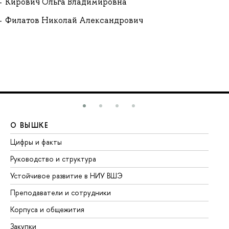
Кирович Ольга Владимировна
Филатов Николай Александрович
О ВЫШКЕ
О
Цифры и факты
Ли
Руководство и структура
До
Устойчивое развитие в НИУ ВШЭ
Ол
Преподаватели и сотрудники
Пр
Корпуса и общежития
Вы
Закупки
Пр