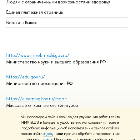
Людям с ограниченными возможностями здоровья
Единая платежная страница
Работа в Вышке
http://www.minobrnauki.gov.ru/
Министерство науки и высшего образования РФ
https://edu.gov.ru/
Министерство просвещения РФ
https://elearning.hse.ru/mooc
Массовые открытые онлайн-курсы
Мы используем файлы cookies для улучшения работы сайта
НИУ ВШЭ и большего удобства его использования. Более
подробную информацию об использовании файлов cookies
© НИУ ВШЭ 1993–2026
Адреса и контакты
можно найти
здесь
, наши правила обработки персональных
Условия использования материалов
данных –
здесь
. Продолжая пользоваться сайтом, вы