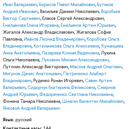
Иван Валериевич
,
Борисов Павел Михайлович
,
Бутиков
Андрей Иванович
,
Васильев Даниил Николаевич
,
Воробьев
Виктор Сергеевич
,
Елаков Сергей Александрович
,
Емельянова Елена Игоревна
,
Емельянов Артем Юрьевич
,
Жигалов Александр Владиславович
,
Жигалова София
Павловна
,
Иванов Леонид Владимирович
,
Коробова Ольга
Владимировна
,
Котельникова Ольга Алексеевна
,
Куманцева
Анна Анатольевна
,
Лазарева Ксения Вадимовна
,
Лукина
Ольга Николаевна
,
Луковкин Михаил Александрович
,
Лутонин Александр Викторович
,
Маслов Андрей Олегович
,
Мигунов Денис Анатольевич
,
Петриченко Альберт
Владимирович
,
Руденко Роман Игоревич
,
Савин Артем
Валерьевич
,
Сидорчук Екатерина Феликсовна
,
Смирнов
Андрей Юрьевич
,
Федоряченко Светлана Николаевна
,
Фомина Тамара Николаевна
,
Шмагин Валентин Михайлович
,
Янковой Андрей Валерьевич
Язык:
русский
Контактные часы:
144