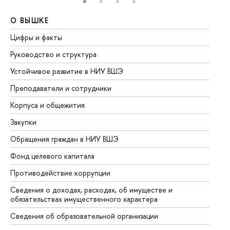
О ВЫШКЕ
О
Цифры и факты
Ли
Руководство и структура
До
Устойчивое развитие в НИУ ВШЭ
Ол
Преподаватели и сотрудники
Пр
Корпуса и общежития
Вы
Закупки
Пр
Обращения граждан в НИУ ВШЭ
Ас
Фонд целевого капитала
До
Противодействие коррупции
Це
Сведения о доходах, расходах, об имуществе и
Би
обязательствах имущественного характера
Об
Сведения об образовательной организации
Об