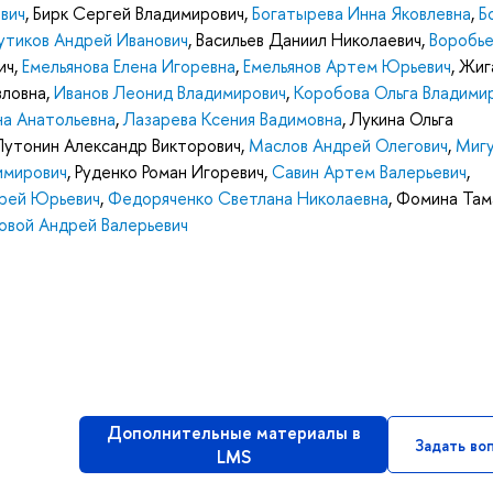
вич
,
Бирк Сергей Владимирович
,
Богатырева Инна Яковлевна
,
Б
утиков Андрей Иванович
,
Васильев Даниил Николаевич
,
Воробье
ич
,
Емельянова Елена Игоревна
,
Емельянов Артем Юрьевич
,
Жиг
вловна
,
Иванов Леонид Владимирович
,
Коробова Ольга Владими
на Анатольевна
,
Лазарева Ксения Вадимовна
,
Лукина Ольга
Лутонин Александр Викторович
,
Маслов Андрей Олегович
,
Миг
имирович
,
Руденко Роман Игоревич
,
Савин Артем Валерьевич
,
рей Юрьевич
,
Федоряченко Светлана Николаевна
,
Фомина Там
овой Андрей Валерьевич
Дополнительные материалы в
Задать во
LMS