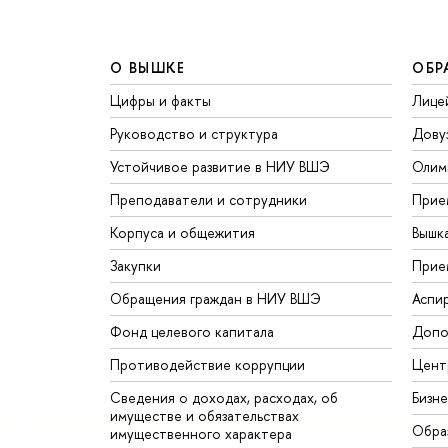
О ВЫШКЕ
ОБР
Цифры и факты
Лице
Руководство и структура
Дову
Устойчивое развитие в НИУ ВШЭ
Олим
Преподаватели и сотрудники
Прие
Корпуса и общежития
Вышк
Закупки
Прие
Обращения граждан в НИУ ВШЭ
Аспи
Фонд целевого капитала
Допо
Противодействие коррупции
Цент
Сведения о доходах, расходах, об
Бизн
имуществе и обязательствах
Обра
имущественного характера