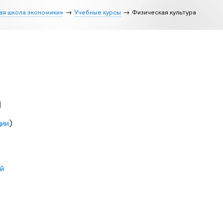
ая школа экономики»
Учебные курсы
Физическая культура
а
ции
)
й