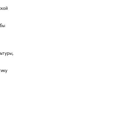
ской
обы
ьтуры,
тику