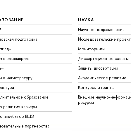
АЗОВАНИЕ
НАУКА
й
Научные подразделения
зовская подготовка
Исследовательские проек
пиады
Мониторинги
м в бакалавриат
Диссертационные советы
а+
Защиты диссертаций
м в магистратуру
Академическое развитие
рантура
Конкурсы и гранты
лнительное образование
Внешние научно-информац
ресурсы
р развития карьеры
ес-инкубатор ВШЭ
зовательные партнерства