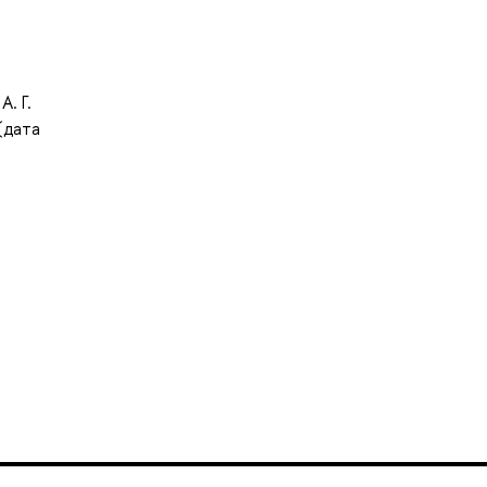
. Г.
(дата