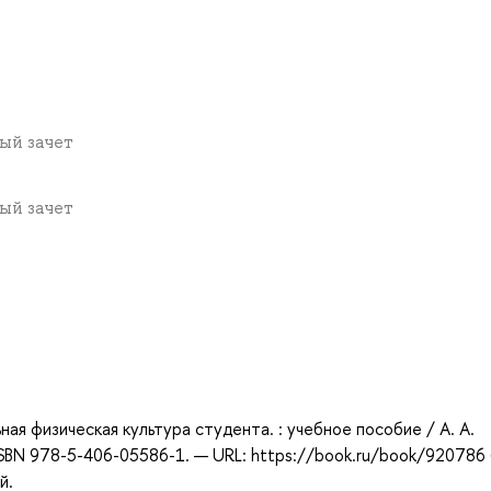
вый зачет
вый зачет
а
ая физическая культура студента. : учебное пособие / А. А.
 ISBN 978-5-406-05586-1. — URL: https://book.ru/book/920786
й.