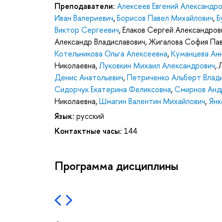
Преподаватели:
Алексеев Евгений Александро
Иван Валериевич
,
Борисов Павел Михайлович
,
Б
Виктор Сергеевич
,
Елаков Сергей Александров
Александр Владиславович
,
Жигалова София Па
Котельникова Ольга Алексеевна
,
Куманцева Ан
Николаевна
,
Луковкин Михаил Александрович
,
Денис Анатольевич
,
Петриченко Альберт Влад
Сидорчук Екатерина Феликсовна
,
Смирнов Анд
Николаевна
,
Шмагин Валентин Михайлович
,
Янк
Язык:
русский
Контактные часы:
144
Программа дисциплины