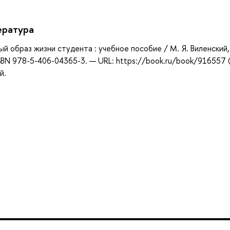
ература
ый образ жизни студента : учебное пособие / М. Я. Виленский, А
 ISBN 978-5-406-04365-3. — URL: https://book.ru/book/916557 
й.