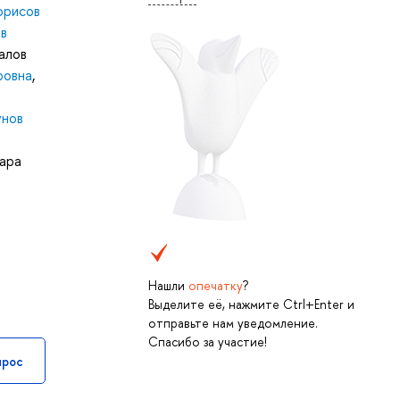
орисов
в
алов
ровна
,
унов
ара
Нашли
опечатку
?
Выделите её, нажмите Ctrl+Enter и
отправьте нам уведомление.
Спасибо за участие!
прос