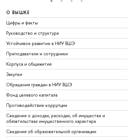
О ВЫШКЕ
О
Цифры и факты
Ли
Руководство и структура
До
Устойчивое развитие в НИУ ВШЭ
Ол
Преподаватели и сотрудники
Пр
Корпуса и общежития
Вы
Закупки
Пр
Обращения граждан в НИУ ВШЭ
Ас
Фонд целевого капитала
До
Противодействие коррупции
Це
Сведения о доходах, расходах, об имуществе и
Би
обязательствах имущественного характера
Об
Сведения об образовательной организации
Об