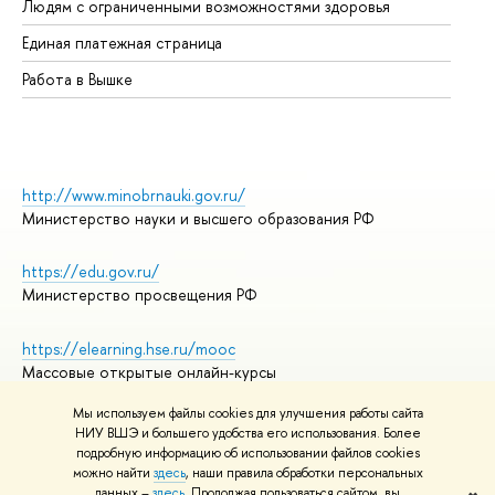
Людям с ограниченными возможностями здоровья
Единая платежная страница
Работа в Вышке
http://www.minobrnauki.gov.ru/
Министерство науки и высшего образования РФ
https://edu.gov.ru/
Министерство просвещения РФ
https://elearning.hse.ru/mooc
Массовые открытые онлайн-курсы
Мы используем файлы cookies для улучшения работы сайта
НИУ ВШЭ и большего удобства его использования. Более
подробную информацию об использовании файлов cookies
© НИУ ВШЭ 1993–2026
Адреса и контакты
можно найти
здесь
, наши правила обработки персональных
Условия использования материалов
данных –
здесь
. Продолжая пользоваться сайтом, вы