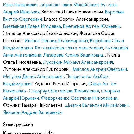
Иван Валериевич
,
Борисов Павел Михайлович
,
Бутиков
Андрей Иванович
,
Васильев Даниил Николаевич
,
Воробьев
Виктор Сергеевич
,
Елаков Сергей Александрович
,
Емельянова Елена Игоревна
,
Емельянов Артем Юрьевич
,
Жигалов Александр Владиславович
,
Жигалова София
Павловна
,
Иванов Леонид Владимирович
,
Коробова Ольга
Владимировна
,
Котельникова Ольга Алексеевна
,
Куманцева
Анна Анатольевна
,
Лазарева Ксения Вадимовна
,
Лукина
Ольга Николаевна
,
Луковкин Михаил Александрович
,
Лутонин Александр Викторович
,
Маслов Андрей Олегович
,
Мигунов Денис Анатольевич
,
Петриченко Альберт
Владимирович
,
Руденко Роман Игоревич
,
Савин Артем
Валерьевич
,
Сидорчук Екатерина Феликсовна
,
Смирнов
Андрей Юрьевич
,
Федоряченко Светлана Николаевна
,
Фомина Тамара Николаевна
,
Шмагин Валентин Михайлович
,
Янковой Андрей Валерьевич
Язык:
русский
Контактные часы:
144