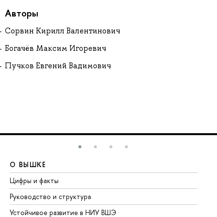
Авторы
Сорвин Кирилл Валентинович
Богачёв Максим Игоревич
Пучков Евгений Вадимович
О ВЫШКЕ
О
Цифры и факты
Ли
Руководство и структура
До
Устойчивое развитие в НИУ ВШЭ
Ол