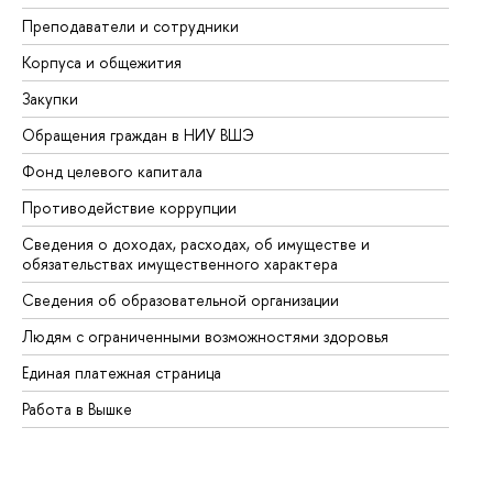
Преподаватели и сотрудники
Пр
Корпуса и общежития
Вы
Закупки
Пр
Обращения граждан в НИУ ВШЭ
Ас
Фонд целевого капитала
До
Противодействие коррупции
Це
Сведения о доходах, расходах, об имуществе и
Би
обязательствах имущественного характера
Об
Сведения об образовательной организации
Об
Людям с ограниченными возможностями здоровья
Единая платежная страница
Работа в Вышке