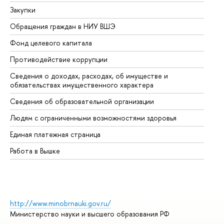
Закупки
Пр
Обращения граждан в НИУ ВШЭ
Ас
Фонд целевого капитала
До
Противодействие коррупции
Це
Сведения о доходах, расходах, об имуществе и
Би
обязательствах имущественного характера
Об
Сведения об образовательной организации
Об
Людям с ограниченными возможностями здоровья
Единая платежная страница
Работа в Вышке
http://www.minobrnauki.gov.ru/
Министерство науки и высшего образования РФ