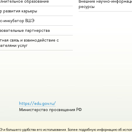
лнительное образование
Внешние научно-информац
ресурсы
р развития карьеры
ес-инкубатор ВШЭ
зовательные партнерства
ная связь и взаимодействие с
чателями услуг
https://edu.gov.ru/
Министерство просвещения РФ
 и большего удобства его использования. Более подробную информацию об испол