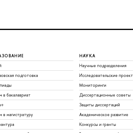
АЗОВАНИЕ
НАУКА
й
Научные подразделения
зовская подготовка
Исследовательские проек
пиады
Мониторинги
м в бакалавриат
Диссертационные советы
а+
Защиты диссертаций
м в магистратуру
Академическое развитие
рантура
Конкурсы и гранты