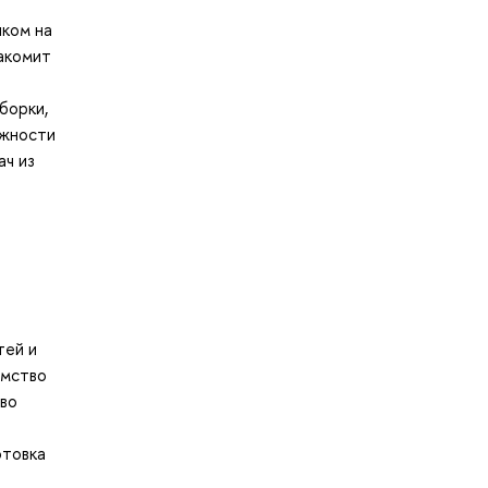
ыком на
накомит
борки,
ожности
ач из
тей и
омство
тво
отовка