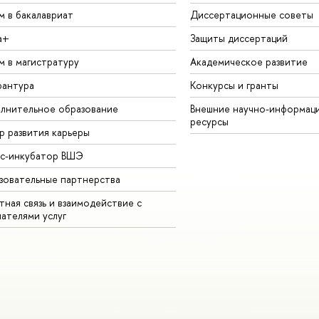
м в бакалавриат
Диссертационные советы
а+
Защиты диссертаций
м в магистратуру
Академическое развитие
рантура
Конкурсы и гранты
лнительное образование
Внешние научно-информац
ресурсы
р развития карьеры
ес-инкубатор ВШЭ
зовательные партнерства
ная связь и взаимодействие с
чателями услуг