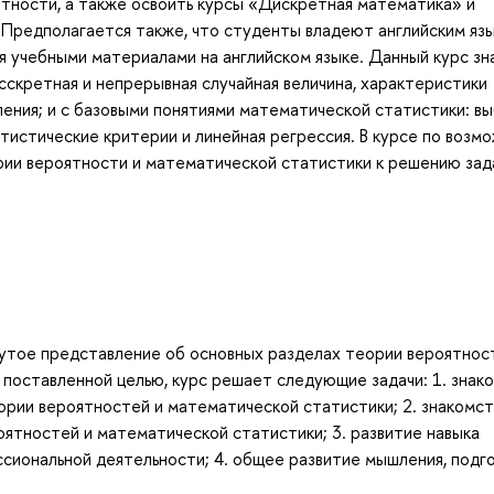
ности, а также освоить курсы «Дискретная математика» и
 Предполагается также, что студенты владеют английским яз
я учебными материалами на английском языке. Данный курс з
сскретная и непрерывная случайная величина, характеристики
ления; и с базовыми понятиями математической статистики: вы
атистические критерии и линейная регрессия. В курсе по возм
ии вероятности и математической статистики к решению зад
нутое представление об основных разделах теории вероятнос
 поставленной целью, курс решает следующие задачи: 1. знак
ории вероятностей и математической статистики; 2. знакомс
ятностей и математической статистики; 3. развитие навыка
сиональной деятельности; 4. общее развитие мышления, подг