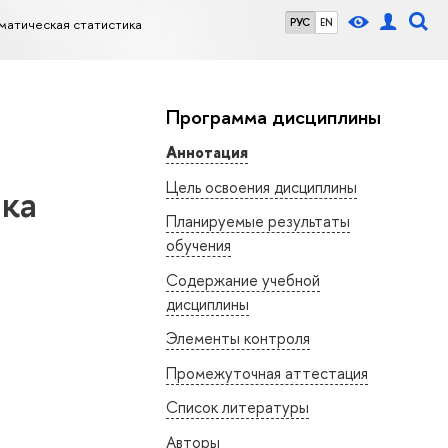
матическая статистика
РУС
EN
Программа дисциплины
Аннотация
Цель освоения дисциплины
ика
Планируемые результаты
обучения
Содержание учебной
дисциплины
Элементы контроля
Промежуточная аттестация
Список литературы
Авторы