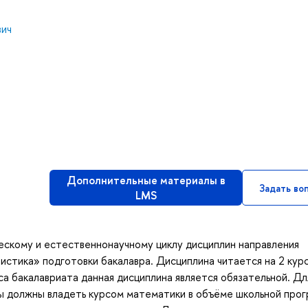
вич
Дополнительные материалы в
Задать во
LMS
ескому и естественнонаучному циклу дисциплин направления
истика» подготовки бакалавра. Дисциплина читается на 2 кур
са бакалавриата данная дисциплина является обязательной. Дл
ы должны владеть курсом математики в объёме школьной прог