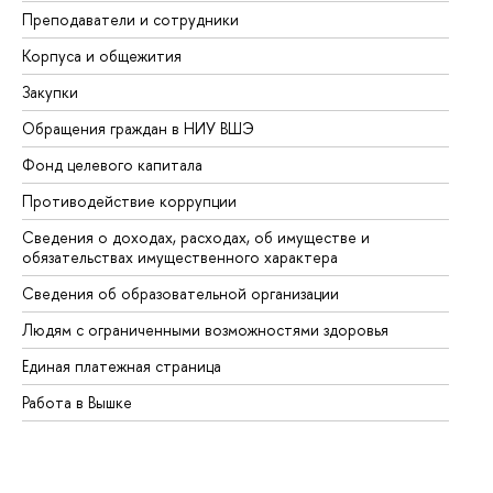
Преподаватели и сотрудники
Пр
Корпуса и общежития
Вы
Закупки
Пр
Обращения граждан в НИУ ВШЭ
Ас
Фонд целевого капитала
До
Противодействие коррупции
Це
Сведения о доходах, расходах, об имуществе и
Би
обязательствах имущественного характера
Об
Сведения об образовательной организации
Об
Людям с ограниченными возможностями здоровья
Единая платежная страница
Работа в Вышке