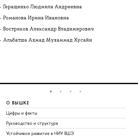
Геращенко Людмила Андреевна
Романова Ирина Ивановна
Востриков Александр Владимирович
Альбатша Ахмад Мухаммад Хусайн
О ВЫШКЕ
О
Цифры и факты
Ли
Руководство и структура
До
Устойчивое развитие в НИУ ВШЭ
Ол