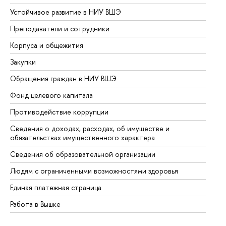
Устойчивое развитие в НИУ ВШЭ
Ол
Преподаватели и сотрудники
Пр
Корпуса и общежития
Вы
Закупки
Пр
Обращения граждан в НИУ ВШЭ
Ас
Фонд целевого капитала
До
Противодействие коррупции
Це
Сведения о доходах, расходах, об имуществе и
Би
обязательствах имущественного характера
Об
Сведения об образовательной организации
Об
Людям с ограниченными возможностями здоровья
Единая платежная страница
Работа в Вышке