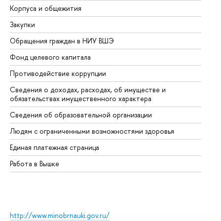
Корпуса и общежития
Вы
Закупки
Пр
Обращения граждан в НИУ ВШЭ
Ас
Фонд целевого капитала
До
Противодействие коррупции
Це
Сведения о доходах, расходах, об имуществе и
Би
обязательствах имущественного характера
Об
Сведения об образовательной организации
Об
Людям с ограниченными возможностями здоровья
Единая платежная страница
Работа в Вышке
http://www.minobrnauki.gov.ru/