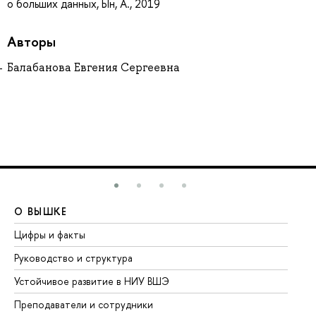
о больших данных, Ын, А., 2019
Авторы
Балабанова Евгения Сергеевна
О ВЫШКЕ
О
Цифры и факты
Ли
Руководство и структура
До
Устойчивое развитие в НИУ ВШЭ
Ол
Преподаватели и сотрудники
Пр