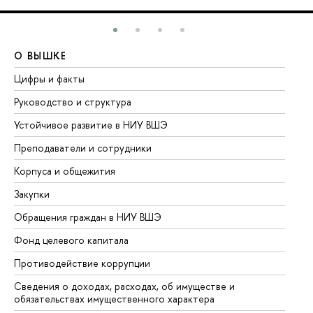
О ВЫШКЕ
О
Цифры и факты
Ли
Руководство и структура
До
Устойчивое развитие в НИУ ВШЭ
Ол
Преподаватели и сотрудники
Пр
Корпуса и общежития
Вы
Закупки
Пр
Обращения граждан в НИУ ВШЭ
Ас
Фонд целевого капитала
До
Противодействие коррупции
Це
Сведения о доходах, расходах, об имуществе и
Би
обязательствах имущественного характера
Об