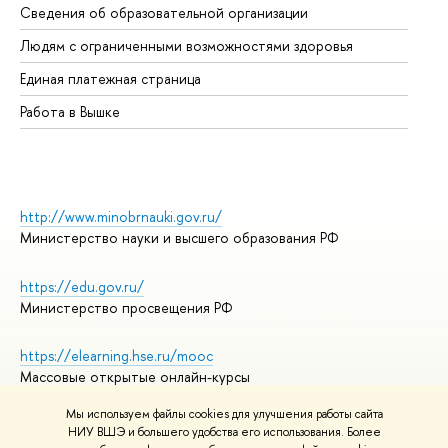
Сведения об образовательной организации
Об
Людям с ограниченными возможностями здоровья
Единая платежная страница
Работа в Вышке
http://www.minobrnauki.gov.ru/
Министерство науки и высшего образования РФ
https://edu.gov.ru/
Министерство просвещения РФ
https://elearning.hse.ru/mooc
Массовые открытые онлайн-курсы
Мы используем файлы cookies для улучшения работы сайта
НИУ ВШЭ и большего удобства его использования. Более