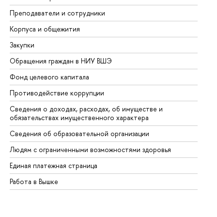
Преподаватели и сотрудники
Пр
Корпуса и общежития
Вы
Закупки
Пр
Обращения граждан в НИУ ВШЭ
Ас
Фонд целевого капитала
До
Противодействие коррупции
Це
Сведения о доходах, расходах, об имуществе и
Би
обязательствах имущественного характера
Об
Сведения об образовательной организации
Об
Людям с ограниченными возможностями здоровья
Единая платежная страница
Работа в Вышке