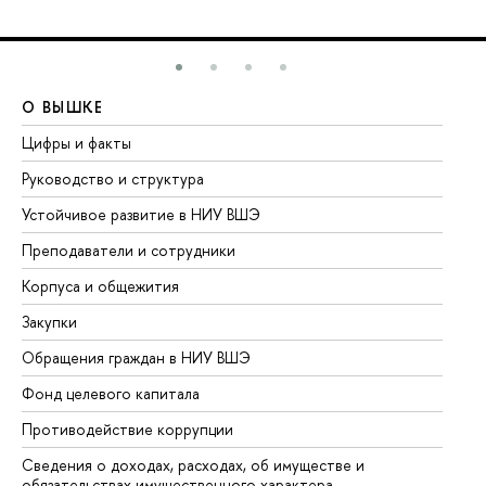
О ВЫШКЕ
О
Цифры и факты
Ли
Руководство и структура
До
Устойчивое развитие в НИУ ВШЭ
Ол
Преподаватели и сотрудники
Пр
Корпуса и общежития
Вы
Закупки
Пр
Обращения граждан в НИУ ВШЭ
Ас
Фонд целевого капитала
До
Противодействие коррупции
Це
Сведения о доходах, расходах, об имуществе и
Би
обязательствах имущественного характера