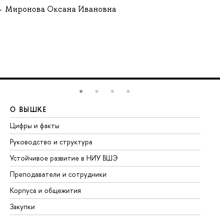
Миронова Оксана Ивановна
О ВЫШКЕ
О
Цифры и факты
Ли
Руководство и структура
До
Устойчивое развитие в НИУ ВШЭ
Ол
Преподаватели и сотрудники
Пр
Корпуса и общежития
Вы
Закупки
Пр