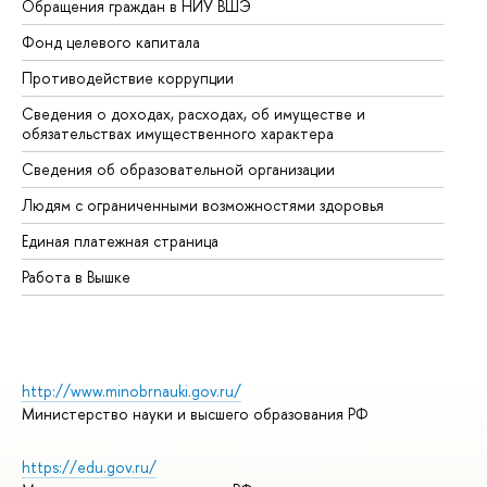
Обращения граждан в НИУ ВШЭ
Ас
Фонд целевого капитала
До
Противодействие коррупции
Це
Сведения о доходах, расходах, об имуществе и
Би
обязательствах имущественного характера
Об
Сведения об образовательной организации
Об
Людям с ограниченными возможностями здоровья
Единая платежная страница
Работа в Вышке
http://www.minobrnauki.gov.ru/
Министерство науки и высшего образования РФ
https://edu.gov.ru/