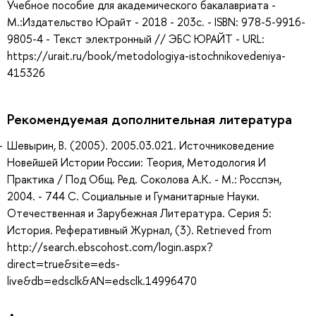
Учебное пособие для академического бакалавриата -
М.:Издательство Юрайт - 2018 - 203с. - ISBN: 978-5-9916-
9805-4 - Текст электронный // ЭБС ЮРАЙТ - URL:
https://urait.ru/book/metodologiya-istochnikovedeniya-
415326
Рекомендуемая дополнительная литература
Шевырин, В. (2005). 2005.03.021. Источниковедение
Новейшей Истории России: Теория, Методология И
Практика / Под Общ. Ред. Соколова А.К. - М.: Росспэн,
2004. - 744 С. Социальные и Гуманитарные Науки.
Отечественная и Зарубежная Литература. Серия 5:
История. Реферативный Журнал, (3). Retrieved from
http://search.ebscohost.com/login.aspx?
direct=true&site=eds-
live&db=edsclk&AN=edsclk.14996470