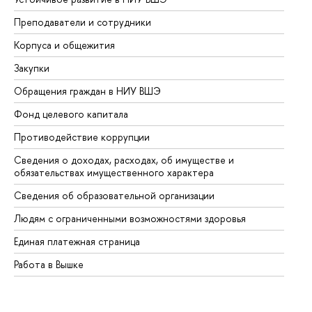
Преподаватели и сотрудники
Пр
Корпуса и общежития
Вы
Закупки
Пр
Обращения граждан в НИУ ВШЭ
Ас
Фонд целевого капитала
До
Противодействие коррупции
Це
Сведения о доходах, расходах, об имуществе и
Би
обязательствах имущественного характера
Об
Сведения об образовательной организации
Об
Людям с ограниченными возможностями здоровья
Единая платежная страница
Работа в Вышке