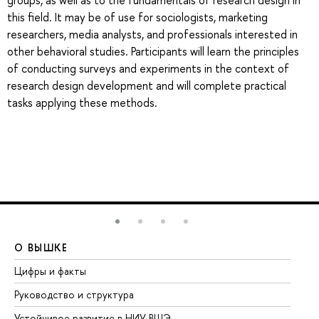
groups, as well as to the fundamentals of research design in
this field. It may be of use for sociologists, marketing
researchers, media analysts, and professionals interested in
other behavioral studies. Participants will learn the principles
of conducting surveys and experiments in the context of
research design development and will complete practical
tasks applying these methods.
О ВЫШКЕ
О
Цифры и факты
Ли
Руководство и структура
До
Устойчивое развитие в НИУ ВШЭ
Ол